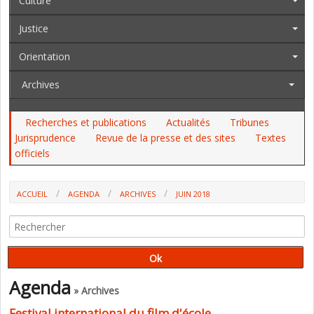
Culture
Justice
Orientation
Archives
Recherches et publications
Actualités
Tribunes
Jurisprudence
Revue de la presse et des sites
Textes
officiels
ACCUEIL
AGENDA
ARCHIVES
JUIN 2018
Agenda
» Archives
Festival international du film d'école