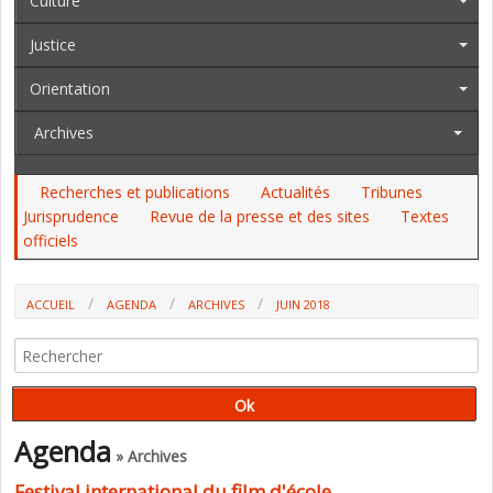
Culture
Justice
Orientation
Archives
Recherches et publications
Actualités
Tribunes
Jurisprudence
Revue de la presse et des sites
Textes
officiels
ACCUEIL
AGENDA
ARCHIVES
JUIN 2018
Agenda
» Archives
Festival international du film d'école