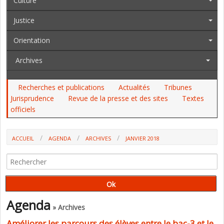
Culture
Justice
Orientation
Archives
Recherches et publications
Actualités
Tribunes
Jurisprudence
Revue de la presse et des sites
Textes
officiels
ACCUEIL
AGENDA
ARCHIVES
JANVIER 2018
Agenda
» Archives
Améliorer les parcours des élèves entre le bac-3 et le