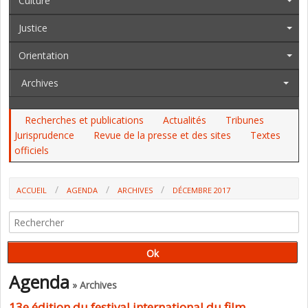
Culture
Justice
Orientation
Archives
Recherches et publications
Actualités
Tribunes
Jurisprudence
Revue de la presse et des sites
Textes
officiels
ACCUEIL
AGENDA
ARCHIVES
DÉCEMBRE 2017
Agenda
» Archives
13e édition du festival international du film