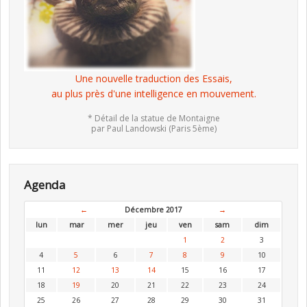
Une nouvelle traduction des Essais,
au plus près d'une intelligence en mouvement.
* Détail de la statue de Montaigne
par Paul Landowski (Paris 5ème)
Agenda
←
Décembre 2017
→
lun
mar
mer
jeu
ven
sam
dim
1
2
3
4
5
6
7
8
9
10
11
12
13
14
15
16
17
18
19
20
21
22
23
24
25
26
27
28
29
30
31