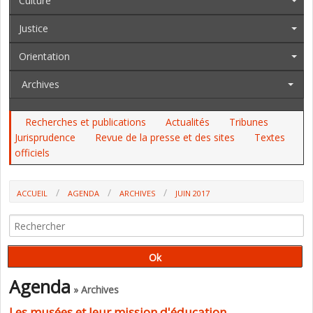
Culture
Justice
Orientation
Archives
Recherches et publications
Actualités
Tribunes
Jurisprudence
Revue de la presse et des sites
Textes
officiels
ACCUEIL
AGENDA
ARCHIVES
JUIN 2017
Agenda
» Archives
Les musées et leur mission d'éducation