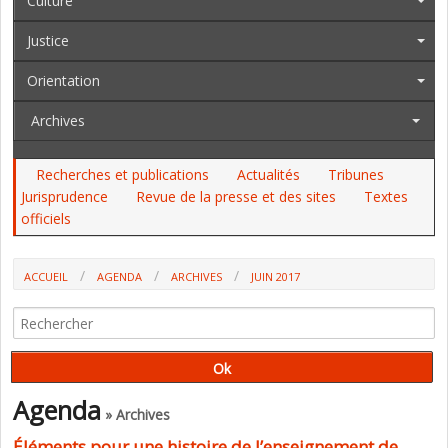
Culture
Justice
Orientation
Archives
Recherches et publications
Actualités
Tribunes
Jurisprudence
Revue de la presse et des sites
Textes
officiels
ACCUEIL
AGENDA
ARCHIVES
JUIN 2017
Agenda
» Archives
Éléments pour une histoire de l’enseignement de