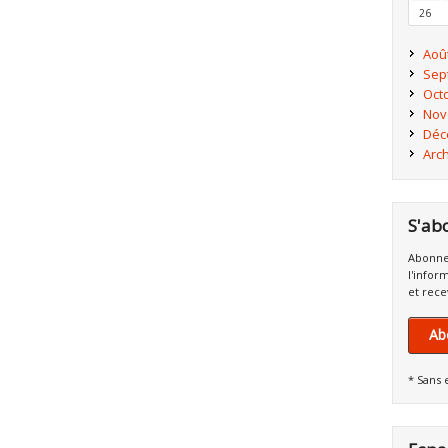
26
Aoû
Sep
Oct
Nov
Déc
Arc
S'ab
Abonne
l'infor
et rece
Ab
* Sans 