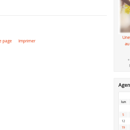
Une
e page
Imprimer
au
*
Age
lun
5
12
19