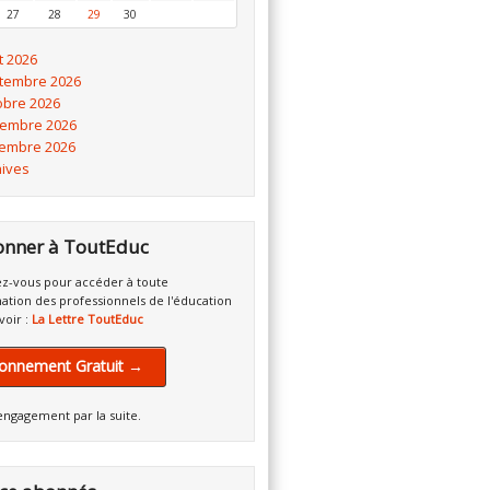
27
28
29
30
t 2026
tembre 2026
obre 2026
embre 2026
embre 2026
hives
onner à ToutEduc
z-vous pour accéder à toute
mation des professionnels de l'éducation
voir :
La Lettre ToutEduc
onnement Gratuit →
engagement par la suite.