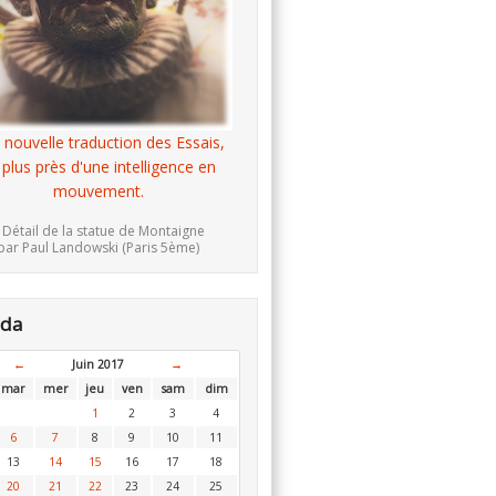
 nouvelle traduction des Essais,
 plus près d'une intelligence en
mouvement.
 Détail de la statue de Montaigne
par Paul Landowski (Paris 5ème)
nda
←
Juin 2017
→
mar
mer
jeu
ven
sam
dim
1
2
3
4
6
7
8
9
10
11
13
14
15
16
17
18
20
21
22
23
24
25