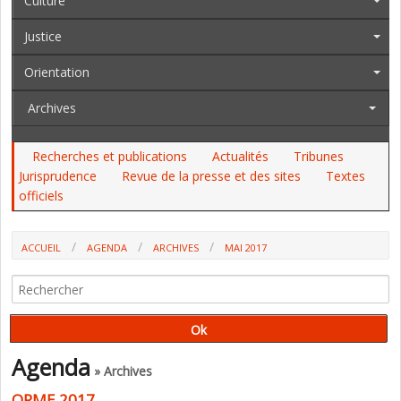
Culture
Justice
Orientation
Archives
Recherches et publications
Actualités
Tribunes
Jurisprudence
Revue de la presse et des sites
Textes
officiels
ACCUEIL
AGENDA
ARCHIVES
MAI 2017
Agenda
» Archives
ORME 2017