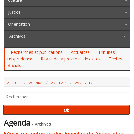
Culture
Justice
Orientation
Archives
Recherches et publications
Actualités
Tribunes
Jurisprudence
Revue de la presse et des sites
Textes
officiels
ACCUEIL
AGENDA
ARCHIVES
AVRIL 2017
Agenda
» Archives
5èmes rencontres professionnelles de l'orientation