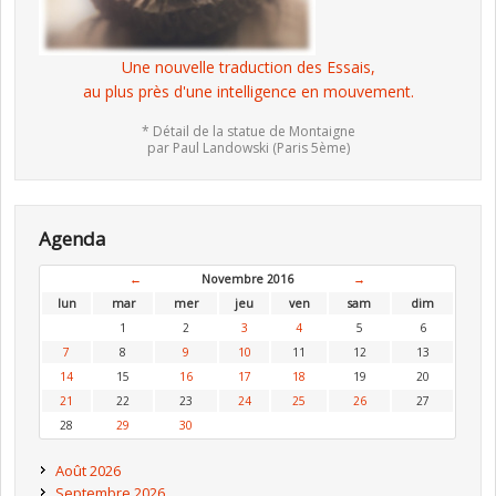
Une nouvelle traduction des Essais,
au plus près d'une intelligence en mouvement.
* Détail de la statue de Montaigne
par Paul Landowski (Paris 5ème)
Agenda
←
Novembre 2016
→
lun
mar
mer
jeu
ven
sam
dim
1
2
3
4
5
6
7
8
9
10
11
12
13
14
15
16
17
18
19
20
21
22
23
24
25
26
27
28
29
30
Août 2026
Septembre 2026