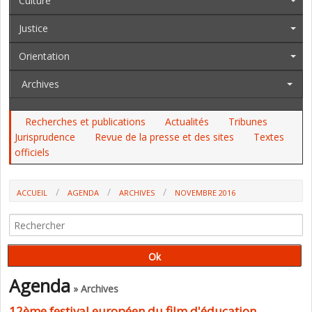
Culture
Justice
Orientation
Archives
Recherches et publications
Actualités
Tribunes
Jurisprudence
Revue de la presse et des sites
Textes
officiels
ACCUEIL
AGENDA
ARCHIVES
NOVEMBRE 2016
Agenda
» Archives
12ème festival européen du film d'éducation