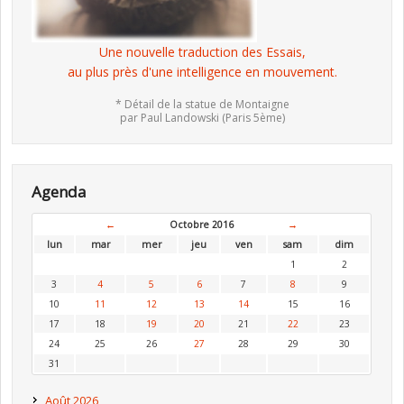
Une nouvelle traduction des Essais,
au plus près d'une intelligence en mouvement.
* Détail de la statue de Montaigne
par Paul Landowski (Paris 5ème)
Agenda
←
Octobre 2016
→
lun
mar
mer
jeu
ven
sam
dim
1
2
3
4
5
6
7
8
9
10
11
12
13
14
15
16
17
18
19
20
21
22
23
24
25
26
27
28
29
30
31
Août 2026