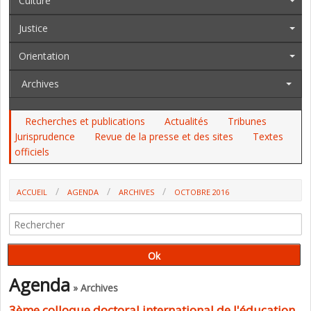
Culture
Justice
Orientation
Archives
Recherches et publications
Actualités
Tribunes
Jurisprudence
Revue de la presse et des sites
Textes
officiels
ACCUEIL
AGENDA
ARCHIVES
OCTOBRE 2016
Agenda
» Archives
3ème colloque doctoral international de l'éducation