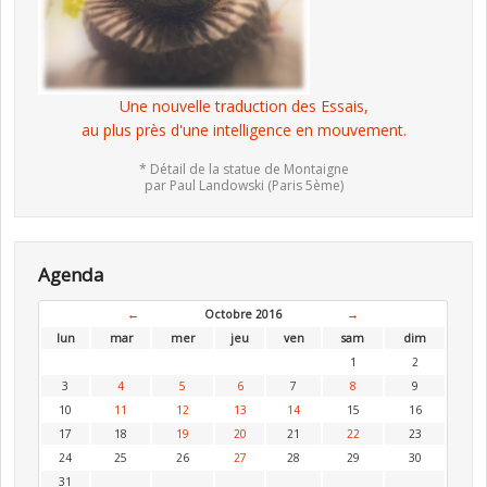
Une nouvelle traduction des Essais,
au plus près d'une intelligence en mouvement.
* Détail de la statue de Montaigne
par Paul Landowski (Paris 5ème)
Agenda
←
Octobre 2016
→
lun
mar
mer
jeu
ven
sam
dim
1
2
3
4
5
6
7
8
9
10
11
12
13
14
15
16
17
18
19
20
21
22
23
24
25
26
27
28
29
30
31