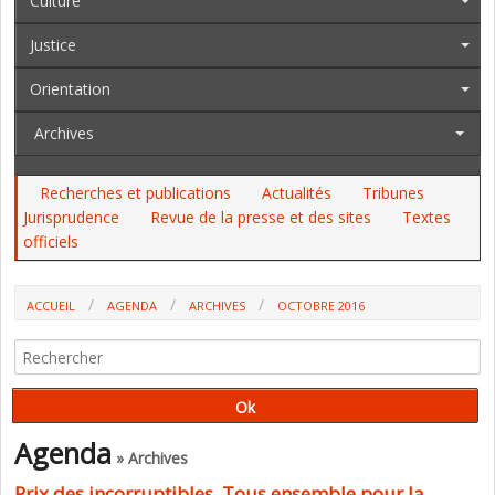
Culture
Justice
Orientation
Archives
Recherches et publications
Actualités
Tribunes
Jurisprudence
Revue de la presse et des sites
Textes
officiels
ACCUEIL
AGENDA
ARCHIVES
OCTOBRE 2016
Agenda
» Archives
Prix des incorruptibles, Tous ensemble pour la