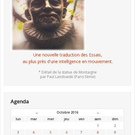
Une nouvelle traduction des Essais,
au plus près d'une intelligence en mouvement.
* Détail de la statue de Montaigne
par Paul Landowski (Paris 5ème)
Agenda
←
Octobre 2016
→
lun
mar
mer
jeu
ven
sam
dim
1
2
3
4
5
6
7
8
9