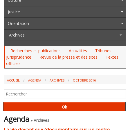
Culture
Justice
Orientation
Archives
Recherches et publications
Actualités
Tribunes
Jurisprudence
Revue de la presse et des sites
Textes
officiels
ACCUEIL
AGENDA
ARCHIVES
OCTOBRE 2016
Agenda
» Archives
La vie devant eux (documentaire sur un centre