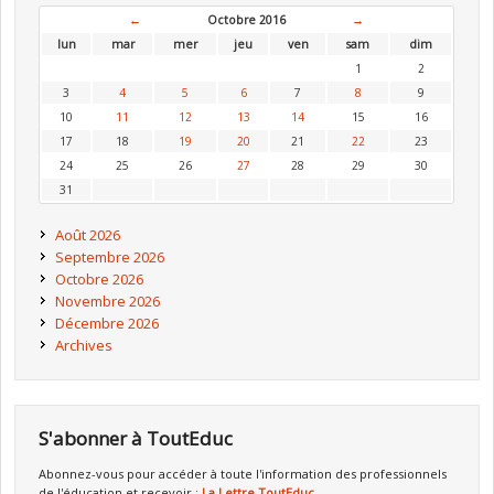
←
Octobre 2016
→
lun
mar
mer
jeu
ven
sam
dim
1
2
3
4
5
6
7
8
9
10
11
12
13
14
15
16
17
18
19
20
21
22
23
24
25
26
27
28
29
30
31
Août 2026
Septembre 2026
Octobre 2026
Novembre 2026
Décembre 2026
Archives
S'abonner à ToutEduc
Abonnez-vous pour accéder à toute l'information des professionnels
de l'éducation et recevoir :
La Lettre ToutEduc