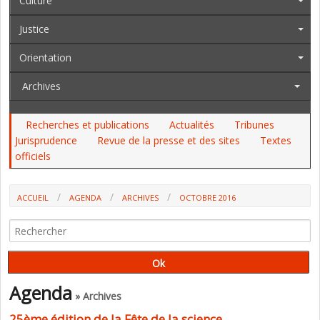
Culture
Justice
Orientation
Archives
Recherches et publications
Actualités
Tribunes
Jurisprudence
Revue de la presse et des sites
Textes
officiels
ACCUEIL
AGENDA
ARCHIVES
OCTOBRE 2016
Agenda
» Archives
25ème édition de la Fête de la science