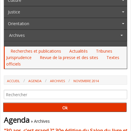
Culture
Justice
Orientation
Archives
Recherches et publications
Actualités
Tribunes
Jurisprudence
Revue de la presse et des sites
Textes
officiels
ACCUEIL
AGENDA
ARCHIVES
NOVEMBRE 2014
Agenda
» Archives
"30 ans, c'est grand ?" 30e édition du Salon du livre et