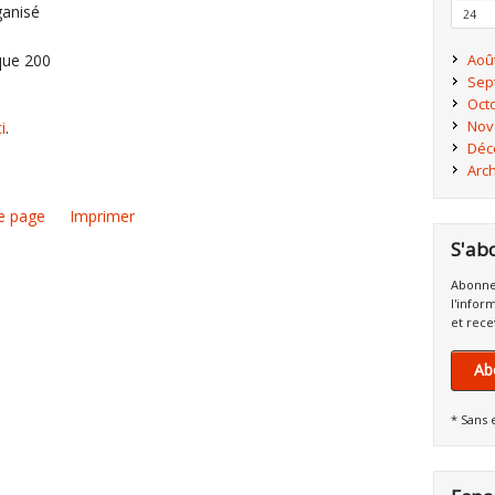
ganisé
24
que 200
Aoû
Sep
Oct
Nov
ci
.
Déc
Arc
e page
Imprimer
S'ab
Abonne
l'infor
et rece
Ab
* Sans 