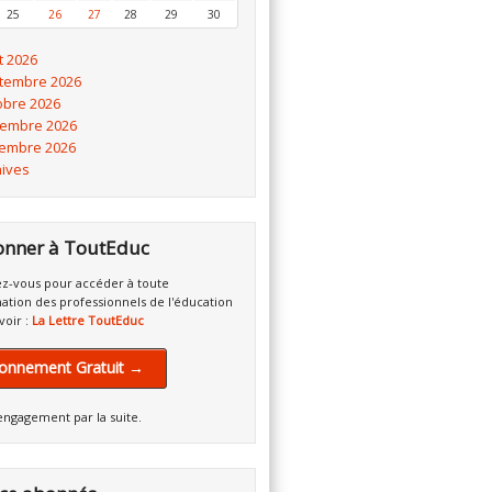
25
26
27
28
29
30
t 2026
tembre 2026
obre 2026
embre 2026
embre 2026
hives
onner à ToutEduc
z-vous pour accéder à toute
mation des professionnels de l'éducation
voir :
La Lettre ToutEduc
onnement Gratuit →
engagement par la suite.