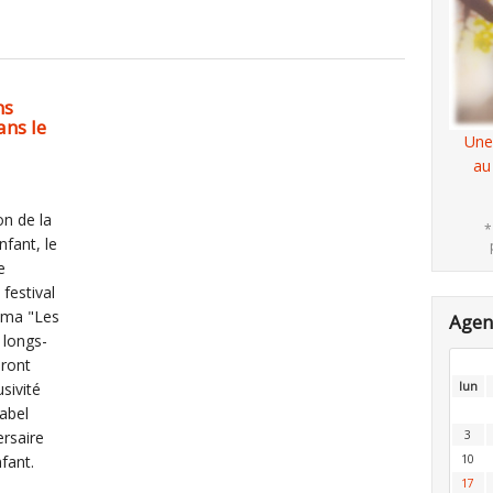
ms
ns le
Une
au
on de la
*
nfant, le
e
 festival
éma "Les
Age
 longs-
eront
sivité
lun
label
ersaire
3
fant.
10
17