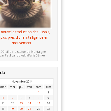
 nouvelle traduction des Essais,
 plus près d'une intelligence en
mouvement.
 Détail de la statue de Montaigne
par Paul Landowski (Paris 5ème)
nda
←
Novembre 2014
→
mar
mer
jeu
ven
sam
dim
1
2
4
5
6
7
8
9
11
12
13
14
15
16
18
19
20
21
22
23