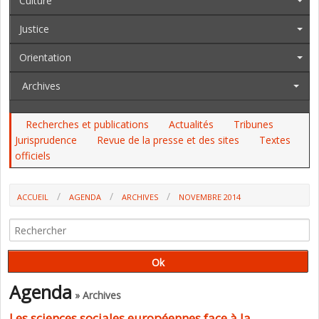
Culture
Justice
Orientation
Archives
Recherches et publications
Actualités
Tribunes
Jurisprudence
Revue de la presse et des sites
Textes
officiels
ACCUEIL
AGENDA
ARCHIVES
NOVEMBRE 2014
Agenda
» Archives
Les sciences sociales européennes face à la