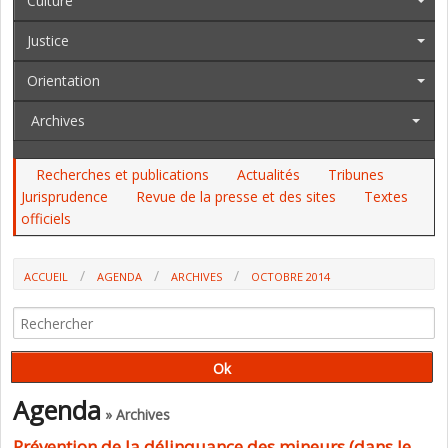
Culture
Justice
Orientation
Archives
Recherches et publications
Actualités
Tribunes
Jurisprudence
Revue de la presse et des sites
Textes
officiels
ACCUEIL
AGENDA
ARCHIVES
OCTOBRE 2014
Agenda
» Archives
Prévention de la délinquance des mineurs (dans le