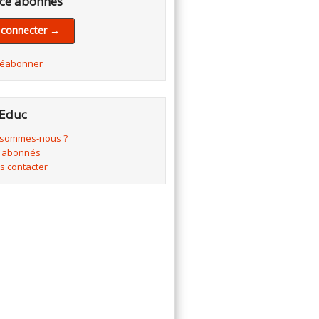
ce abonnés
 connecter →
réabonner
Educ
 sommes-nous ?
 abonnés
s contacter