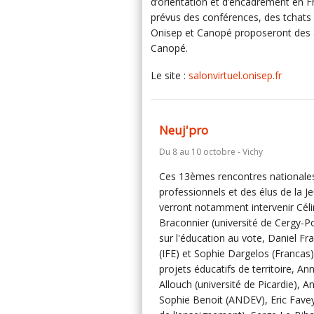
d’orientation et d’encadrement en Fr
prévus des conférences, des tchats e
Onisep et Canopé proposeront des a
Canopé.
Le site :
salonvirtuel.onisep.fr
Neuj'pro
Du 8 au 10 octobre - Vichy
Ces 13èmes rencontres nationale
professionnels et des élus de la J
verront notamment intervenir Cél
Braconnier (université de Cergy-P
sur l'éducation au vote, Daniel Fra
(IFE) et Sophie Dargelos (Francas)
projets éducatifs de territoire, An
Allouch (université de Picardie), A
Sophie Benoit (ANDEV), Eric Favey