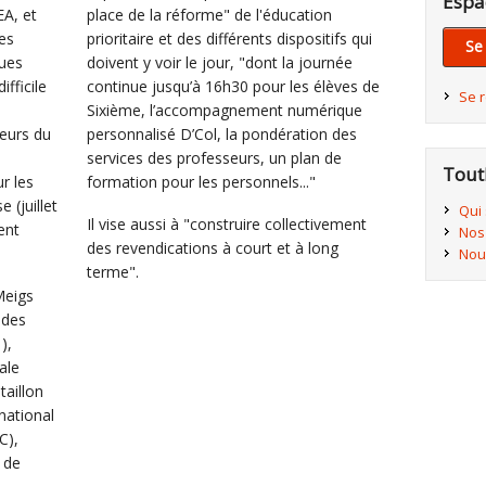
Espa
EA, et
place de la réforme" de l'éducation
es
prioritaire et des différents dispositifs qui
Se
ques
doivent y voir le jour, "dont la journée
ifficile
continue jusqu’à 16h30 pour les élèves de
Se 
Sixième, l’accompagnement numérique
leurs du
personnalisé D’Col, la pondération des
services des professeurs, un plan de
Tout
r les
formation pour les personnels..."
 (juillet
Qui
Il vise aussi à "construire collectivement
ent
Nos
des revendications à court et à long
Nou
terme".
Meigs
 des
),
ale
taillon
 national
C),
é de