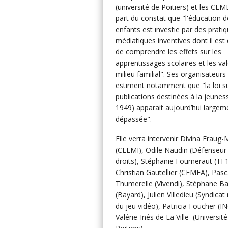
(université de Poitiers) et les CEM
part du constat que "l'éducation d
enfants est investie par des prati
médiatiques inventives dont il est d
de comprendre les effets sur les
apprentissages scolaires et les va
milieu familial". Ses organisateurs
estiment notamment que "la loi su
publications destinées à la jeunesse
1949) apparait aujourd’hui largem
dépassée".
Elle verra intervenir Divina Fraug-
(CLEMI), Odile Naudin (Défenseur
droits), Stéphanie Fourneraut (TF1
Christian Gautellier (CEMEA), Pasc
Thumerelle (Vivendi), Stéphane Ba
(Bayard), Julien Villedieu (Syndicat
du jeu vidéo), Patricia Foucher (IN
Valérie-Inés de La Ville (Universit