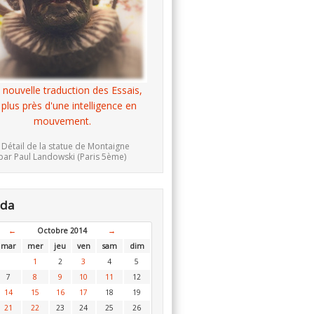
 nouvelle traduction des Essais,
 plus près d'une intelligence en
mouvement.
 Détail de la statue de Montaigne
par Paul Landowski (Paris 5ème)
nda
←
Octobre 2014
→
mar
mer
jeu
ven
sam
dim
1
2
3
4
5
7
8
9
10
11
12
14
15
16
17
18
19
21
22
23
24
25
26