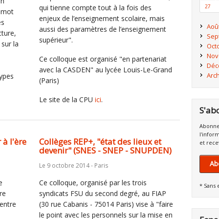
an
qui tienne compte tout à la fois des
27
u mot
enjeux de l’enseignement scolaire, mais
es
Aoû
aussi des paramètres de l’enseignement
cture,
Sep
supérieur".
 sur la
Oct
s
Nov
Ce colloque est organisé "en partenariat
Déc
avec la CASDEN" au lycée Louis-Le-Grand
Arc
types
(Paris)
Le site de la CPU
ici
.
S'ab
Abonne
l'infor
à l'ère
Collèges REP+, "état des lieux et
et rece
devenir" (SNES - SNEP - SNUPDEN)
Ab
Le 9 octobre 2014 - Paris
e
Ce colloque, organisé par les trois
* Sans 
re
syndicats FSU du second degré, au FIAP
entre
(30 rue Cabanis - 75014 Paris) vise à "faire
le point avec les personnels sur la mise en