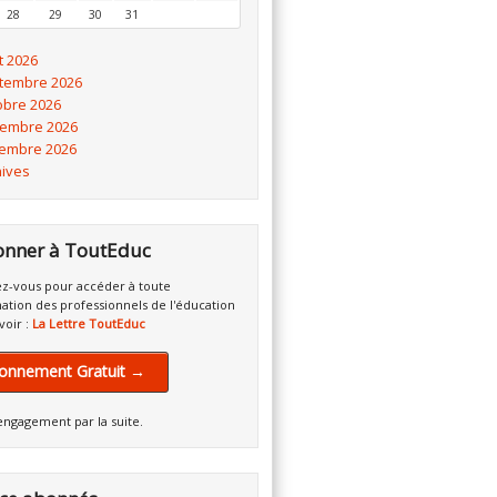
28
29
30
31
t 2026
tembre 2026
obre 2026
embre 2026
embre 2026
hives
onner à ToutEduc
z-vous pour accéder à toute
mation des professionnels de l'éducation
voir :
La Lettre ToutEduc
onnement Gratuit →
engagement par la suite.