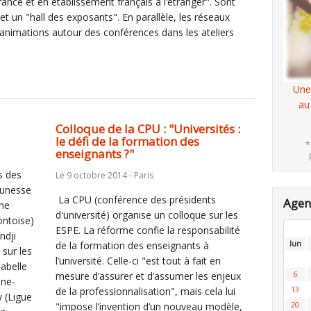
ance et en établissement français à l’étranger". Sont
t un "hall des exposants". En parallèle, les réseaux
nimations autour des conférences dans les ateliers
Une
au
Colloque de la CPU : "Universités :
le défi de la formation des
*
enseignants ?"
s des
Le 9 octobre 2014 - Paris
eunesse
La CPU (conférence des présidents
Age
ine
d'université) organise un colloque sur les
ontoise)
ESPE. La réforme confie la responsabilité
ndji
de la formation des enseignants à
lun
 sur les
l’université. Celle-ci "est tout à fait en
nabelle
mesure d’assurer et d’assumer les enjeux
6
nne-
de la professionnalisation", mais cela lui
13
 (Ligue
"impose l’invention d’un nouveau modèle,
20