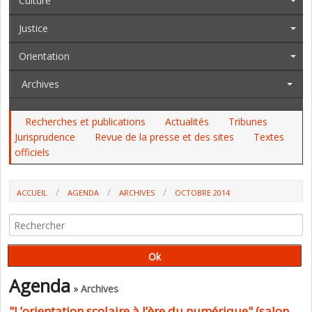
Culture
Justice
Orientation
Archives
Recherches et publications
Actualités
Tribunes
Jurisprudence
Revue de la presse et des sites
Textes
officiels
ACCUEIL
AGENDA
ARCHIVES
OCTOBRE 2014
Agenda
» Archives
"L’orientation scolaire à l’ère du numérique" (salon