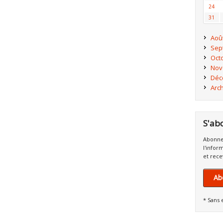
24
31
Aoû
Sep
Oct
Nov
Déc
Arc
S'ab
Abonne
l'infor
et rece
Ab
* Sans 