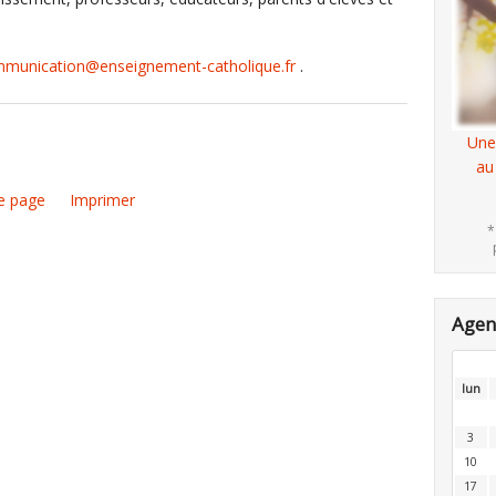
munication@enseignement-catholique.fr
.
Une
au
e page
Imprimer
*
Age
lun
3
10
17