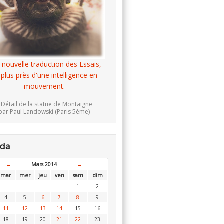
 nouvelle traduction des Essais,
 plus près d'une intelligence en
mouvement.
 Détail de la statue de Montaigne
par Paul Landowski (Paris 5ème)
nda
←
Mars 2014
→
mar
mer
jeu
ven
sam
dim
1
2
4
5
6
7
8
9
11
12
13
14
15
16
18
19
20
21
22
23