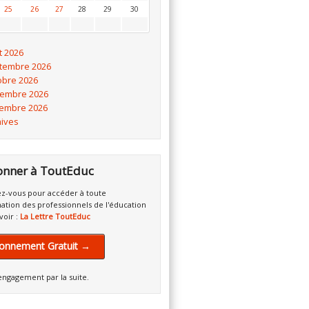
25
26
27
28
29
30
t 2026
tembre 2026
obre 2026
embre 2026
embre 2026
hives
onner à ToutEduc
z-vous pour accéder à toute
mation des professionnels de l'éducation
voir :
La Lettre ToutEduc
onnement Gratuit →
engagement par la suite.