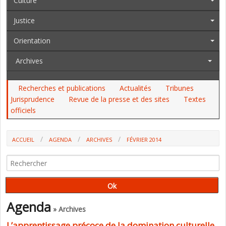
Culture
Justice
Orientation
Archives
Recherches et publications
Actualités
Tribunes
Jurisprudence
Revue de la presse et des sites
Textes
officiels
ACCUEIL
AGENDA
ARCHIVES
FÉVRIER 2014
Agenda
» Archives
L’apprentissage précoce de la domination culturelle