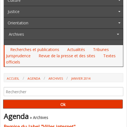
Culture
Justice
Orientation
Archives
Recherches et publications
Actualités
Tribunes
Jurisprudence
Revue de la presse et des sites
Textes
officiels
ACCUEIL
AGENDA
ARCHIVES
JANVIER 2014
Agenda
» Archives
Remise du label "Villes internet"