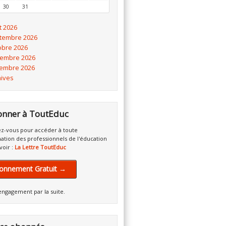
30
31
t 2026
tembre 2026
obre 2026
embre 2026
embre 2026
hives
onner à ToutEduc
z-vous pour accéder à toute
mation des professionnels de l'éducation
voir :
La Lettre ToutEduc
onnement Gratuit →
engagement par la suite.