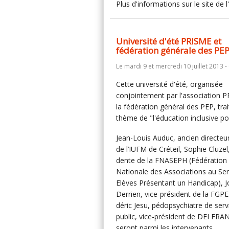
Plus d'informations sur le site de 
Université d'été PRISME et
fédération générale des PE
Le mardi 9 et mercredi 10 juillet 2013 - 
Cette université d'été, organisée
conjointement par l'association 
la fédération général des PEP, trai
thème de "l'éducation inclusive po
Jean-​​Louis Auduc, ancien directeur-
de l’IUFM de Créteil, Sophie Cluzel,
dente de la FNASEPH (Fédé­ration
Nationale des Asso­cia­tions au Se
Elèves Pré­sentant un Handicap), J
Derrien, vice-​​président de la FGPE
déric Jesu, pédo­psy­chiatre de serv
public, vice-président de DEI FRA
seront parmi les intervenants.