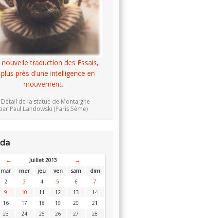
 nouvelle traduction des Essais,
 plus près d'une intelligence en
mouvement.
 Détail de la statue de Montaigne
par Paul Landowski (Paris 5ème)
nda
←
Juillet 2013
→
mar
mer
jeu
ven
sam
dim
2
3
4
5
6
7
9
10
11
12
13
14
16
17
18
19
20
21
23
24
25
26
27
28