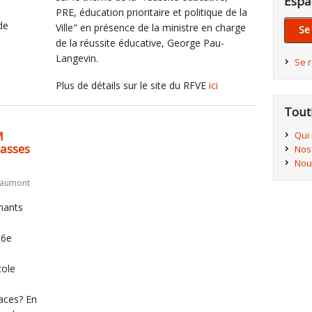
Espa
PRE, éducation prioritaire et politique de la
de
Ville" en présence de la ministre en charge
Se
de la réussite éducative, George Pau-
Langevin.
Se 
Plus de détails sur le site du RFVE
ici
Tout
M
Qui
lasses
Nos
Nou
Chaumont
nants
86e
cole
aces? En