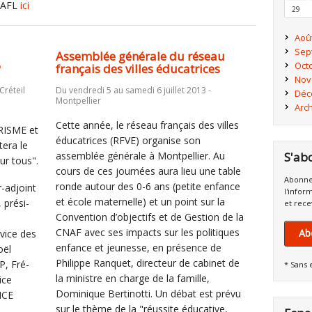
l'AFL
ici
29
Aoû
Sep
Assemblée générale du réseau
Oct
P
français des villes éducatrices
Nov
Créteil
Du vendredi 5 au samedi 6 juillet 2013 -
Déc
Montpellier
Arc
Cette année, le réseau français des villes
PRISME et
éducatrices (RFVE) organise son
tera le
assemblée générale à Montpellier. Au
S'ab
ur tous".
cours de ces journées aura lieu une table
Abonne
ronde autour des 0-6 ans (petite enfance
​​adjoint
l'infor
et école maternelle) et un point sur la
 pré­si­
et rece
Convention d’objectifs et de Gestion de la
CNAF avec ses impacts sur les politiques
Ab
rvice des
enfance et jeunesse, en présence de
oël
Philippe Ranquet, directeur de cabinet de
P, Fré­
* Sans 
la ministre en charge de la famille,
ice
Dominique Bertinotti. Un débat est prévu
NCE
sur le thème de la "réussite éducative,