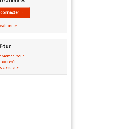
ce abonnés
 connecter →
réabonner
Educ
 sommes-nous ?
 abonnés
s contacter