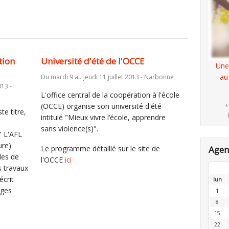
tion
Université d'été de l'OCCE
Une
au
Du mardi 9 au jeudi 11 juillet 2013 - Narbonne
013 -
L'office central de la coopération à l'école
(OCCE) organise son université d'été
*
te titre,
intitulé "Mieux vivre l’école, apprendre
sans violence(s)".
" L'AFL
ure)
Le programme détaillé sur le site de
Age
des de
l'OCCE
ici
s travaux
écrit
lun
ages
1
8
15
22