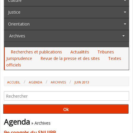
Culture
Justice
Orientation
Archives
Recherches et publications
Actualités
Tribunes
Jurisprudence
Revue de la presse et des sites
Textes
officiels
ACCUEIL
AGENDA
ARCHIVES
JUIN 2013
Agenda
» Archives
9e congrès du SNUIPP