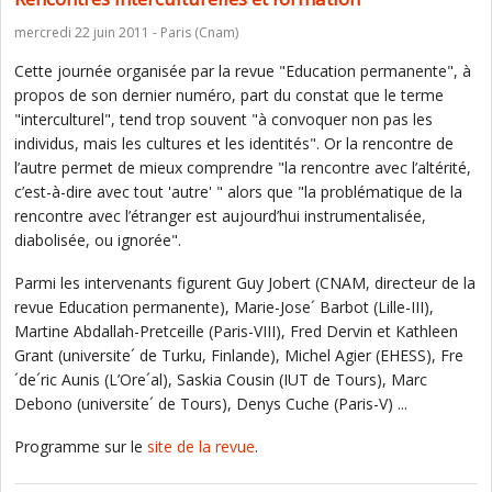
mercredi 22 juin 2011 - Paris (Cnam)
Cette journée organisée par la revue "Education permanente", à
propos de son dernier numéro, part du constat que le terme
"interculturel", tend trop souvent "à convoquer non pas les
individus, mais les cultures et les identités". Or la rencontre de
l’autre permet de mieux comprendre "la rencontre avec l’altérité,
c’est-à-dire avec tout 'autre' " alors que "la problématique de la
rencontre avec l’étranger est aujourd’hui instrumentalisée,
diabolisée, ou ignorée".
Parmi les intervenants figurent Guy Jobert (CNAM, directeur de la
revue Education permanente), Marie-Jose´ Barbot (Lille-III),
Martine Abdallah-Pretceille (Paris-VIII), Fred Dervin et Kathleen
Grant (universite´ de Turku, Finlande), Michel Agier (EHESS), Fre
´de´ric Aunis (L’Ore´al), Saskia Cousin (IUT de Tours), Marc
Debono (universite´ de Tours), Denys Cuche (Paris-V) ...
Programme sur le
site de la revue
.