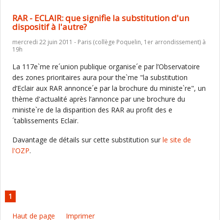
RAR - ECLAIR: que signifie la substitution d'un
dispositif à l'autre?
mercredi 22 juin 2011 - Paris (collège Poquelin, 1er arrondissement) à
19h
La 117e`me re´union publique organise´e par l’Observatoire
des zones prioritaires aura pour the`me "la substitution
d’Eclair aux RAR annonce´e par la brochure du ministe`re", un
thème d'actualité après l’annonce par une brochure du
ministe`re de la disparition des RAR au profit des e
´tablissements Eclair.
Davantage de détails sur cette substitution sur
le site de
l'OZP
.
1
Haut de page
Imprimer