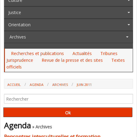
Culture
Justice
Orientation
Archives
Recherches et publications
Actualités
Tribunes
Jurisprudence
Revue de la presse et des sites
Textes
officiels
ACCUEIL
AGENDA
ARCHIVES
JUIN 2011
Agenda
» Archives
Rencontres interculturelles et formation