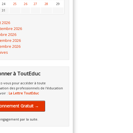
24
25
26
27
28
29
31
t 2026
tembre 2026
obre 2026
embre 2026
embre 2026
hives
onner à ToutEduc
z-vous pour accéder à toute
mation des professionnels de l'éducation
voir :
La Lettre ToutEduc
onnement Gratuit →
engagement par la suite.