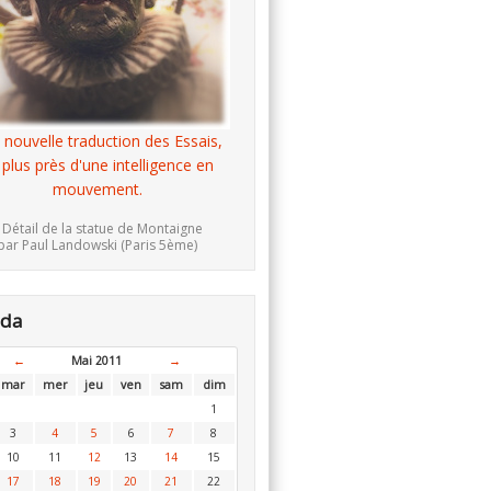
 nouvelle traduction des Essais,
 plus près d'une intelligence en
mouvement.
 Détail de la statue de Montaigne
par Paul Landowski (Paris 5ème)
nda
←
Mai 2011
→
mar
mer
jeu
ven
sam
dim
1
3
4
5
6
7
8
10
11
12
13
14
15
17
18
19
20
21
22