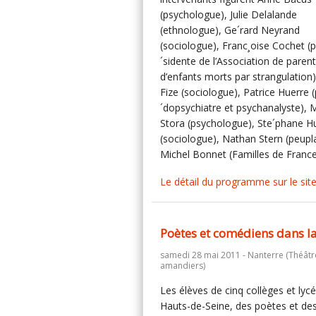
(psychologue), Julie Delalande
(ethnologue), Ge´rard Neyrand
(sociologue), Franc¸oise Cochet (p
´sidente de l’Association de paren
d’enfants morts par strangulation)
Fize (sociologue), Patrice Huerre 
´dopsychiatre et psychanalyste), 
Stora (psychologue), Ste´phane 
(sociologue), Nathan Stern (peupla
Michel Bonnet (Familles de France
Le détail du programme sur le sit
Poètes et comédiens dans la
samedi 28 mai 2011 - Nanterre (Théâtr
amandiers)
Les élèves de cinq collèges et lyc
Hauts-de-Seine, des poètes et de