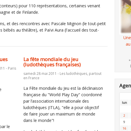
onteurs) pour 110 représentations, certaines venant
emagne et de Finlande.
s, et des rencontres avec Pascale Mignon (le tout-petit
bébés au théâtre), et Païvi Aura (l'accueil des tout-
Une
au
ques
La fête mondiale du jeu
*
(ludothèques françaises)
11 - Paris
samedi 28 mai 2011 - Les ludothèques, partout
en France
Age
La Fête mondiale du Jeu est la déclinaison
e
française du "World Play Day" coordonné
par l’association internationale des
lun
ludothèques (ITLA), "elle a pour objectif
de faire jouer un maximum de monde
2
dans le monde"!
9
par le
16