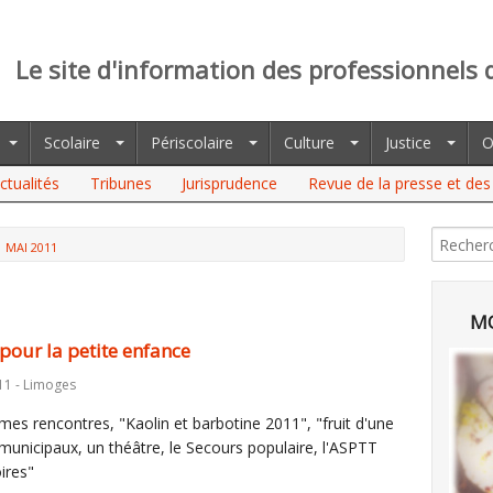
Le site d'information des professionnels 
Scolaire
Périscolaire
Culture
Justice
O
ctualités
Tribunes
Jurisprudence
Revue de la presse et des 
MAI 2011
MO
pour la petite enfance
11 - Limoges
mes rencontres, "Kaolin et barbotine 2011", "fruit d'une
 municipaux, un théâtre, le Secours populaire, l'ASPTT
ires"