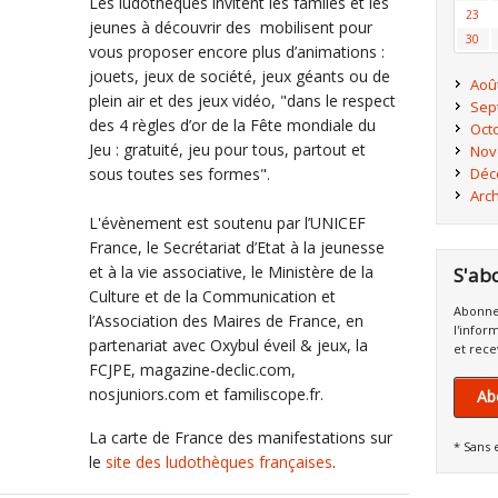
Les ludothèques invitent les familes et les
23
jeunes à découvrir des mobilisent pour
30
vous proposer encore plus d’animations :
jouets, jeux de société, jeux géants ou de
Aoû
plein air et des jeux vidéo, "dans le respect
Sep
des 4 règles d’or de la Fête mondiale du
Oct
Jeu : gratuité, jeu pour tous, partout et
Nov
sous toutes ses formes".
Déc
Arc
L'évènement est soutenu par l’UNICEF
France, le Secrétariat d’Etat à la jeunesse
et à la vie associative, le Ministère de la
S'ab
Culture et de la Communication et
Abonne
l’Association des Maires de France, en
l'infor
partenariat avec Oxybul éveil & jeux, la
et rece
FCJPE, magazine-declic.com,
nosjuniors.com et familiscope.fr.
Ab
La carte de France des manifestations sur
* Sans 
le
site des ludothèques françaises
.