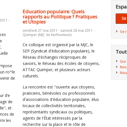
Espa
Education populaire: Quels
rapports au Politique ? Pratiques
Se
2011 -
et Utopies
vendredi 27 mai 2011 - samedi 28 mai 2011 -
Se 
 ces
Quimper (MJC de Kerfeunteun)
a
Ce colloque est organisé par la MJC, le
",
SEP (Syndicat d'éducation populaire), le
Tout
uelle
Réseau d'échanges réciproques de
Qui
savoirs, le Réseau des écoles de citoyens,
ompose
Nos
ATTAC Quimper, et plusieurs acteurs
 un ro^le
Nou
culturels.
avenir de
La rencontre est "ouverte aux citoyens,
praticiens, bénévoles ou professionnels
ur d’e
d'associations d'éducation populaire, élus
sage de
locaux de collectivités territoriales,
lle", et
représentants syndicaux ou politiques,
rices de
agents de l'État intéressés par la
rmi les
recherche sur la place et le rôle de