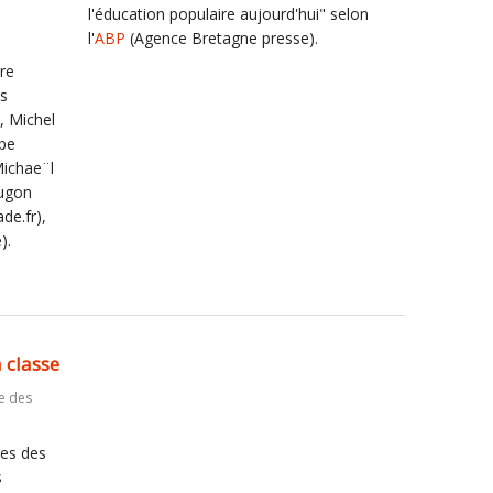
l'éducation populaire aujourd'hui" selon
l'
ABP
(Agence Bretagne presse).
re
ts
, Michel
(pe
Michae¨l
Hugon
de.fr),
).
e
 classe
e des
ées des
s