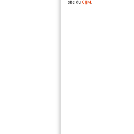
site du
CIJM
.