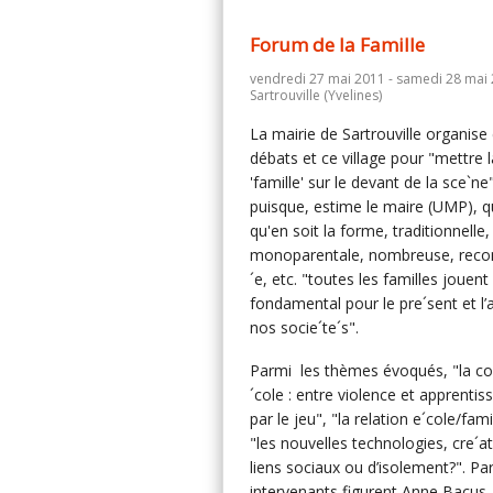
Forum de la Famille
vendredi 27 mai 2011 - samedi 28 mai 
Sartrouville (Yvelines)
La mairie de Sartrouville organise
débats et ce village pour "mettre l
'famille' sur le devant de la sce`ne
puisque, estime le maire (UMP), q
qu'en soit la forme, traditionnelle,
monoparentale, nombreuse, rec
´e, etc. "toutes les familles jouent
fondamental pour le pre´sent et l’
nos socie´te´s".
Parmi les thèmes évoqués, "la co
´cole : entre violence et apprentis
par le jeu", "la relation e´cole/fami
"les nouvelles technologies, cre´at
liens sociaux ou d’isolement?". Pa
intervenants figurent Anne Bacus