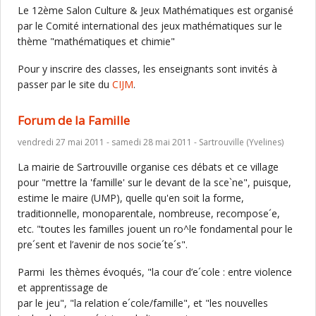
Le 12ème Salon Culture & Jeux Mathématiques est organisé
par le Comité international des jeux mathématiques sur le
thème "mathématiques et chimie"
Pour y inscrire des classes, les enseignants sont invités à
passer par le site du
CIJM
.
Forum de la Famille
vendredi 27 mai 2011 - samedi 28 mai 2011 - Sartrouville (Yvelines)
La mairie de Sartrouville organise ces débats et ce village
pour "mettre la 'famille' sur le devant de la sce`ne", puisque,
estime le maire (UMP), quelle qu'en soit la forme,
traditionnelle, monoparentale, nombreuse, recompose´e,
etc. "toutes les familles jouent un ro^le fondamental pour le
pre´sent et l’avenir de nos socie´te´s".
Parmi les thèmes évoqués, "la cour d’e´cole : entre violence
et apprentissage de
par le jeu", "la relation e´cole/famille", et "les nouvelles