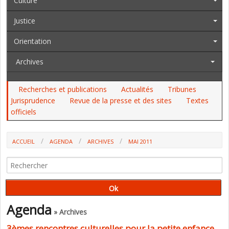
Culture
Justice
Orientation
Archives
Recherches et publications
Actualités
Tribunes
Jurisprudence
Revue de la presse et des sites
Textes
officiels
ACCUEIL
AGENDA
ARCHIVES
MAI 2011
Agenda
» Archives
3èmes rencontres culturelles pour la petite enfance