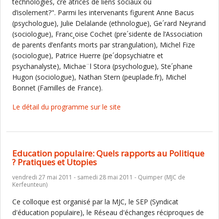
technologies, cre´atrices de liens sociaux ou
d’isolement?". Parmi les intervenants figurent Anne Bacus
(psychologue), Julie Delalande (ethnologue), Ge´rard Neyrand
(sociologue), Franc¸oise Cochet (pre´sidente de l’Association
de parents d’enfants morts par strangulation), Michel Fize
(sociologue), Patrice Huerre (pe´dopsychiatre et
psychanalyste), Michae¨l Stora (psychologue), Ste´phane
Hugon (sociologue), Nathan Stern (peuplade.fr), Michel
Bonnet (Familles de France).
Le détail du programme sur le site
Education populaire: Quels rapports au Politique
? Pratiques et Utopies
vendredi 27 mai 2011 - samedi 28 mai 2011 - Quimper (MJC de
Kerfeunteun)
Ce colloque est organisé par la MJC, le SEP (Syndicat
d'éducation populaire), le Réseau d'échanges réciproques de