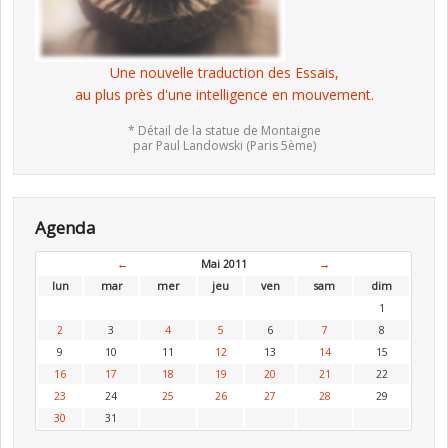
Une nouvelle traduction des Essais,
au plus près d'une intelligence en mouvement.
* Détail de la statue de Montaigne
par Paul Landowski (Paris 5ème)
Agenda
←
Mai 2011
→
lun
mar
mer
jeu
ven
sam
dim
1
2
3
4
5
6
7
8
9
10
11
12
13
14
15
16
17
18
19
20
21
22
23
24
25
26
27
28
29
30
31