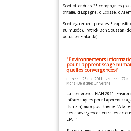
Sont attendues 25 compagnies (ou c
d'Italie, d'Espagne, d'Ecosse, d'All
Sont également prévues 3 exposition
au musée), Patrick Ben Soussan (des 
petits en Finlande).
"Environnements informati
pour l'apprentissage humai
quelles convergences?
mercredi 25 mai 2011 - vendredi 27 ma
Mons (Belgique) Université
La conférence EIAH'2011 (Enviro
Informatiques pour l'Apprentissag
Humain) aura pour thème "A la r
des convergences entre les acteu
EIAH"
Elle est ouverte aux chercheurs, 