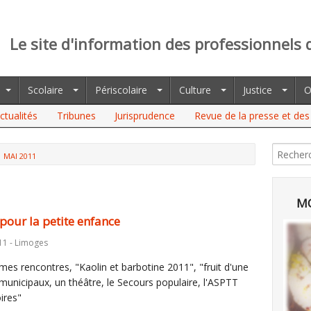
Le site d'information des professionnels 
Scolaire
Périscolaire
Culture
Justice
O
ctualités
Tribunes
Jurisprudence
Revue de la presse et des 
MAI 2011
MO
pour la petite enfance
11 - Limoges
mes rencontres, "Kaolin et barbotine 2011", "fruit d'une
 municipaux, un théâtre, le Secours populaire, l'ASPTT
ires"