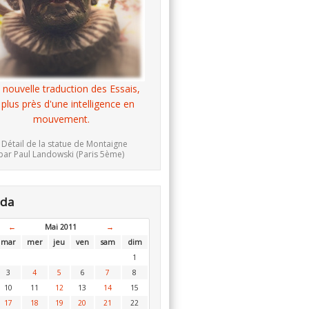
 nouvelle traduction des Essais,
 plus près d'une intelligence en
mouvement.
 Détail de la statue de Montaigne
par Paul Landowski (Paris 5ème)
nda
←
Mai 2011
→
mar
mer
jeu
ven
sam
dim
1
3
4
5
6
7
8
10
11
12
13
14
15
17
18
19
20
21
22