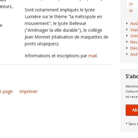
23
ateurs,
Sont notamment impliqués le lycée
30
Lumière sur le thème "la métropole en
mouvement", le lycée Bellevue
Aoû
e
Sep
("Aménager la ville durable"), le collège
Oct
Jean Monnet (réalisation de maquettes de
Nov
ponts utopiques).
Déc
Arc
Informations et inscriptions par
mail
.
S'ab
Abonne
e page
Imprimer
l'infor
et rece
Ab
* Sans 