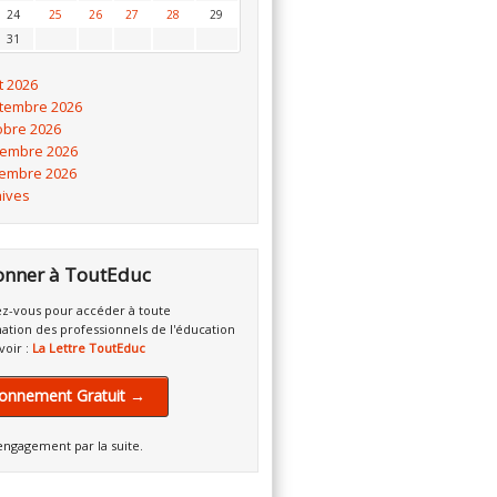
24
25
26
27
28
29
31
t 2026
tembre 2026
obre 2026
embre 2026
embre 2026
hives
onner à ToutEduc
z-vous pour accéder à toute
mation des professionnels de l'éducation
voir :
La Lettre ToutEduc
onnement Gratuit →
engagement par la suite.