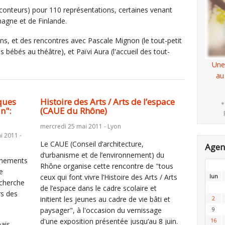
onteurs) pour 110 représentations, certaines venant
emagne et de Finlande.
s, et des rencontres avec Pascale Mignon (le tout-petit
bébés au théâtre), et Païvi Aura (l'accueil des tout-
Une
au
ques
Histoire des Arts / Arts de l’espace
*
n":
(CAUE du Rhône)
mercredi 25 mai 2011 - Lyon
i 2011 -
Le CAUE (Conseil d’architecture,
Age
d’urbanisme et de l’environnement) du
nnements
Rhône organise cette rencontre de "tous
e
ceux qui font vivre l’Histoire des Arts / Arts
lun
echerche
de l’espace dans le cadre scolaire et
rs des
initient les jeunes au cadre de vie bâti et
2
paysager", à l'occasion du vernissage
9
d'une exposition présentée jusqu’au 8 juin.
16
mais