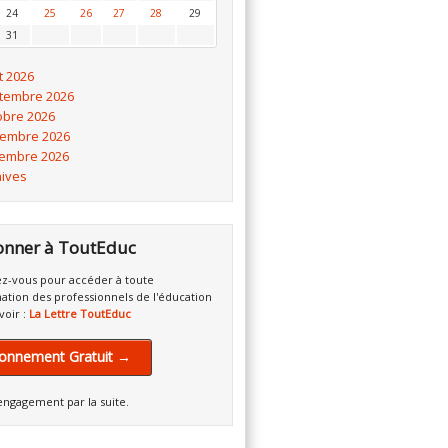
24
25
26
27
28
29
31
t 2026
tembre 2026
obre 2026
embre 2026
embre 2026
hives
onner à ToutEduc
z-vous pour accéder à toute
mation des professionnels de l'éducation
voir :
La Lettre ToutEduc
onnement Gratuit →
engagement par la suite.