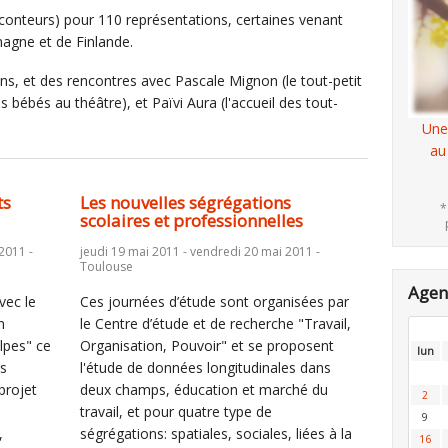
onteurs) pour 110 représentations, certaines venant
emagne et de Finlande.
s, et des rencontres avec Pascale Mignon (le tout-petit
bébés au théâtre), et Païvi Aura (l'accueil des tout-
Une
au
ts
Les nouvelles ségrégations
*
scolaires et professionnelles
2011 -
jeudi 19 mai 2011 - vendredi 20 mai 2011 -
Toulouse
Age
vec le
Ces journées d’étude sont organisées par
n
le Centre d’étude et de recherche "Travail,
lpes" ce
Organisation, Pouvoir" et se proposent
lun
ts
l'étude de données longitudinales dans
 projet
deux champs, éducation et marché du
2
é
travail, et pour quatre type de
9
,
ségrégations: spatiales, sociales, liées à la
16