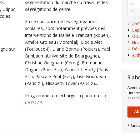
ES,
segmentation du marché du travail et les
23
, Udppc,
ségrégations de genre.
30
Ecoles
En ce qui concerne les ségrégations
Aoû
scolaires, sont notamment prévues des
Sep
interventions de Danièle Trancart (Rouen),
Oct
Amélie Groleau (Montréal), Elodie Alet
Nov
igne sur
(Toulouse-I), Liiane Bonnal (Poitiers), Yaël
Déc
Arc
Brinbaum (Universite de Bourgogne),
Christine Guegnard (Cereq), Emmanuel
Duguet (Paris-Est), Yannick L'Horty (Paris-
Est), Pascale Petit (Evry), Lise Bourdeau
S'ab
(Paris-XI), Elisabeth Tovar (Paris-X)...
Abonne
l'infor
Programme à télécharger à partir du
site
et rece
de l'OZP.
Ab
* Sans 