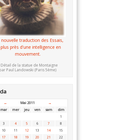
 nouvelle traduction des Essais,
 plus près d'une intelligence en
mouvement.
 Détail de la statue de Montaigne
par Paul Landowski (Paris 5ème)
nda
←
Mai 2011
→
mar
mer
jeu
ven
sam
dim
1
3
4
5
6
7
8
10
11
12
13
14
15
17
18
19
20
21
22