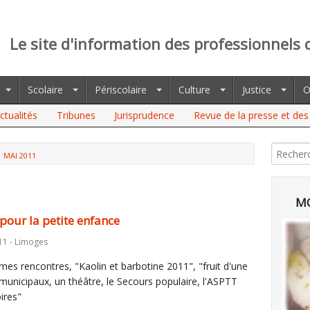
Le site d'information des professionnels 
Scolaire
Périscolaire
Culture
Justice
O
ctualités
Tribunes
Jurisprudence
Revue de la presse et des 
MAI 2011
MO
pour la petite enfance
11 - Limoges
mes rencontres, "Kaolin et barbotine 2011", "fruit d'une
 municipaux, un théâtre, le Secours populaire, l'ASPTT
ires"