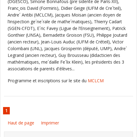
(DGESCO), Simone Bonnafous (pre´sidente de Paris-XII),
Franc¸ois David (Formiris), Didier Geige (IUFM de Cre´teil),
Andre´ Antibi (MCLCM), Jacques Moisan (ancien doyen de
l’inspection ge´ne´rale de mathe´matiques), Thierry Cadart
(SGEN-CFDT), E´ric Favey (Ligue de l’Enseignement), Patrick
Gonthier (UNSA), Bernadette Groison (FSU), Philippe Joutard
(ancien recteur), Jean-Louis Auduc (IUFM de Créteil), Victor
Colombani (UNL), Jacques Grosperrin (député, UMP), Andre´
Legrand (ancien recteur), Guy Brousseau (didacticien des
mathématiques, me´daille Fe´lix Klein), les présidents des 3
associations de parents d'élèves...
Programme et inscriptions sur le site du
MCLCM
1
Haut de page
Imprimer