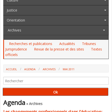
Culture
Justice
Orientation
Archives
Recherches et publications
Actualités
Tribunes
Jurisprudence
Revue de la presse et des sites
Textes
officiels
ACCUEIL
AGENDA
ARCHIVES
MAI 2011
Agenda
» Archives
Les changements professionnels dans l'éducation: