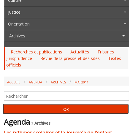
Culture
Justice
Orientation
Archives
Recherches et publications
Actualités
Tribunes
Jurisprudence
Revue de la presse et des sites
Textes
officiels
ACCUEIL
AGENDA
ARCHIVES
MAI 2011
Agenda
» Archives
Les rythmes scolaires et la journe´e de l’enfant