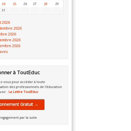
24
25
26
27
28
29
31
t 2026
tembre 2026
obre 2026
embre 2026
embre 2026
hives
onner à ToutEduc
z-vous pour accéder à toute
mation des professionnels de l'éducation
voir :
La Lettre ToutEduc
onnement Gratuit →
engagement par la suite.