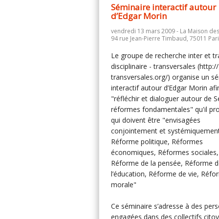
Séminaire interactif autour
d’Edgar Morin
vendredi 13 mars 2009 - La Maison des
94 rue Jean-Pierre Timbaud, 75011 Par
Le groupe de recherche inter et t
disciplinaire - transversales (http://
transversales.org/) organise un s
interactif autour d’Edgar Morin afi
"réfléchir et dialoguer autour de S
réformes fondamentales" qu'il pr
qui doivent être "envisagées
conjointement et systémiquement
Réforme politique, Réformes
économiques, Réformes sociales,
Réforme de la pensée, Réforme d
l’éducation, Réforme de vie, Réfo
morale"
Ce séminaire s’adresse à des per
engagées dans des collectifs cito