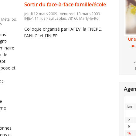
Sortir du face-à-face famille/école
jeudi 12 mars 2009 - vendredi 13 mars 2009 -
INJEP, 11 rue Paul Leplas, 78160 Marly-le-Roi
 Métallos,
is
Colloque organisé par l'AFEV, la FNEPE,
rans
l'ANLCI et l'INJEP
Une
grit-
au
éminaire
n de
ept
*
opose et
 :
Age
e
lun
rme
2
9
sonnes
16
yens et