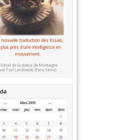
 nouvelle traduction des Essais,
 plus près d'une intelligence en
mouvement.
 Détail de la statue de Montaigne
par Paul Landowski (Paris 5ème)
nda
←
Mars 2009
→
mar
mer
jeu
ven
sam
dim
1
3
4
5
6
7
8
10
11
12
13
14
15
17
18
19
20
21
22