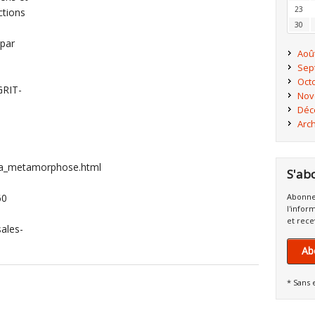
23
ctions
30
 par
Aoû
Sep
Oct
GRIT-
Nov
Déc
Arc
e_la_metamorphose.html
S'ab
60
Abonne
l'infor
et rece
sales-
Ab
* Sans 