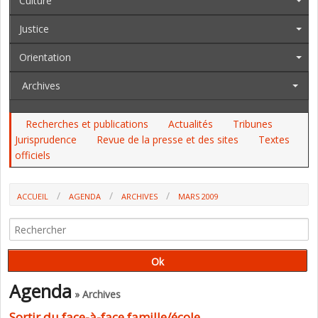
Culture
Justice
Orientation
Archives
Recherches et publications
Actualités
Tribunes
Jurisprudence
Revue de la presse et des sites
Textes
officiels
ACCUEIL
AGENDA
ARCHIVES
MARS 2009
Agenda
» Archives
Sortir du face-à-face famille/école