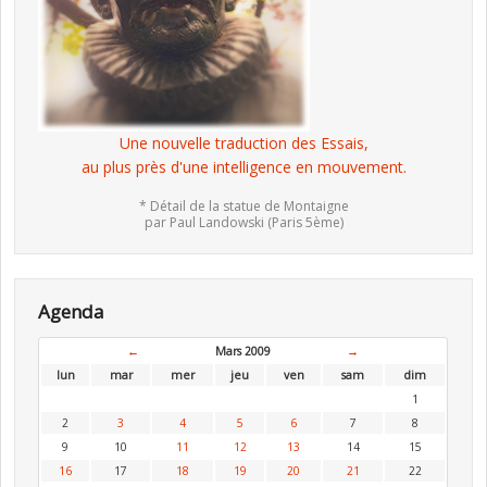
Une nouvelle traduction des Essais,
au plus près d'une intelligence en mouvement.
* Détail de la statue de Montaigne
par Paul Landowski (Paris 5ème)
Agenda
←
Mars 2009
→
lun
mar
mer
jeu
ven
sam
dim
1
2
3
4
5
6
7
8
9
10
11
12
13
14
15
16
17
18
19
20
21
22