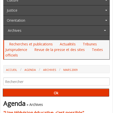
Culture
Justice
Orientation
Archives
Recherches et publications
Actualités
Tribunes
Jurisprudence
Revue de la presse et des sites
Textes
officiels
ACCUEIL
AGENDA
ARCHIVES
MARS 2009
Agenda
» Archives
"Une télévision éducative, c'est possible"