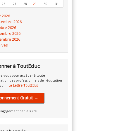
26
27
28
29
30
31
t 2026
tembre 2026
obre 2026
embre 2026
embre 2026
hives
onner à ToutEduc
z-vous pour accéder à toute
mation des professionnels de l'éducation
voir :
La Lettre ToutEduc
onnement Gratuit →
engagement par la suite.