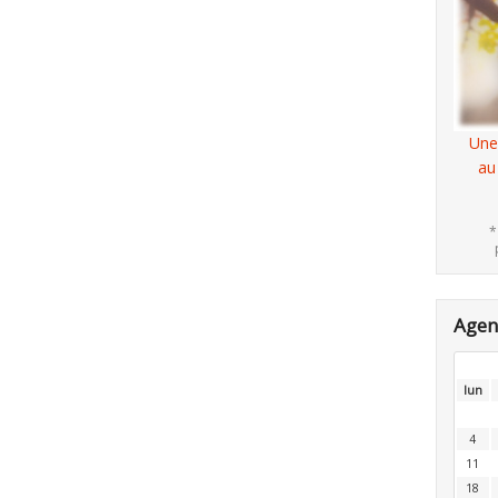
Une
au
*
Age
lun
4
11
18