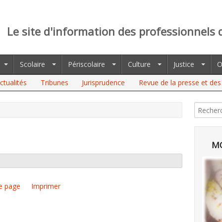
Le site d'information des professionnels 
Scolaire
Périscolaire
Culture
Justice
O
ctualités
Tribunes
Jurisprudence
Revue de la presse et des 
MO
e page
Imprimer