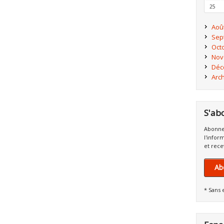
25
Aoû
Sep
Oct
Nov
Déc
Arc
S'ab
Abonne
l'infor
et rece
Ab
* Sans 