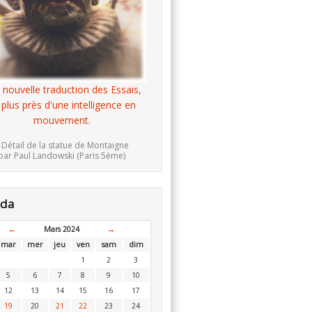
 nouvelle traduction des Essais,
 plus près d'une intelligence en
mouvement.
 Détail de la statue de Montaigne
par Paul Landowski (Paris 5ème)
nda
←
Mars 2024
→
mar
mer
jeu
ven
sam
dim
1
2
3
5
6
7
8
9
10
12
13
14
15
16
17
19
20
21
22
23
24