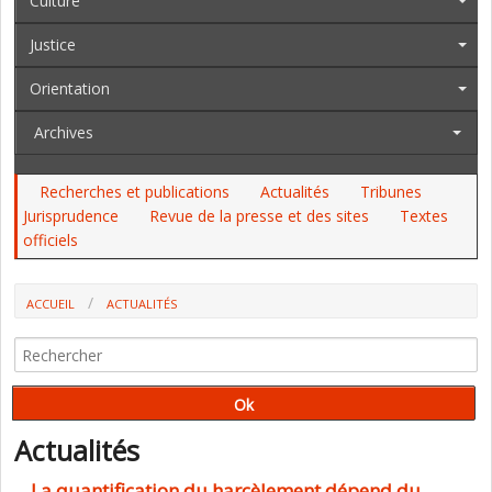
Culture
Justice
Orientation
Archives
Recherches et publications
Actualités
Tribunes
Jurisprudence
Revue de la presse et des sites
Textes
officiels
ACCUEIL
ACTUALITÉS
Actualités
La quantification du harcèlement dépend du