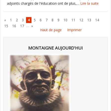
adjoints chargés de l'éducation ont de plus,…
Lire la suite
«
1
2
3
4
5
6
7
8
9
10
11
12
13
14
…
15
16
17
»
Haut de page
Imprimer
MONTAIGNE AUJOURD'HUI