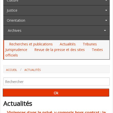
Culture
Justice
Orientation
Archives
Recherches et publications
Actualités
Tribunes
Jurisprudence
Revue de la presse et des sites
Textes
officiels
ACCUEIL
ACTUALITÉS
Actualités
Violences dans le privé, y compris hors contrat : le