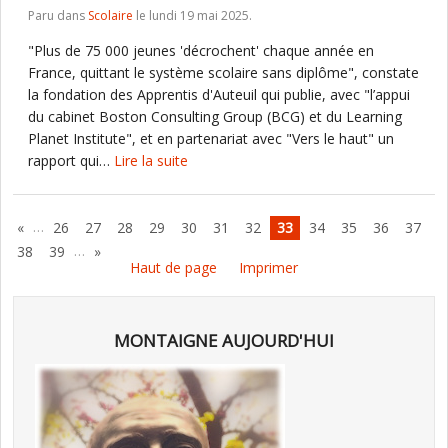
Paru dans
Scolaire
le lundi 19 mai 2025.
"Plus de 75 000 jeunes 'décrochent' chaque année en
France, quittant le système scolaire sans diplôme", constate
la fondation des Apprentis d'Auteuil qui publie, avec "l’appui
du cabinet Boston Consulting Group (BCG) et du Learning
Planet Institute", et en partenariat avec "Vers le haut" un
rapport qui…
Lire la suite
…
«
26
27
28
29
30
31
32
33
34
35
36
37
…
38
39
»
Haut de page
Imprimer
MONTAIGNE AUJOURD'HUI