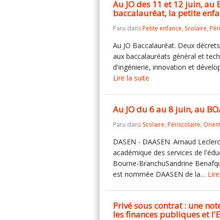
Au JO des 11 et 12 juin, au
baccalauréat, la petite enf
Paru dans
Petite enfance
,
Scolaire
,
Pér
Au JO Baccalauréat. Deux décret
aux baccalauréats général et tech
d'ingénierie, innovation et dévelo
Lire la suite
Au JO du 6 au 8 juin, au BO
Paru dans
Scolaire
,
Périscolaire
,
Orien
DASEN - DAASEN. Arnaud Leclerc
académique des services de l'éd
Bourne-BranchuSandrine Benafquir,
est nommée DAASEN de la…
Lire
Privé sous contrat : une not
les finances publiques et l