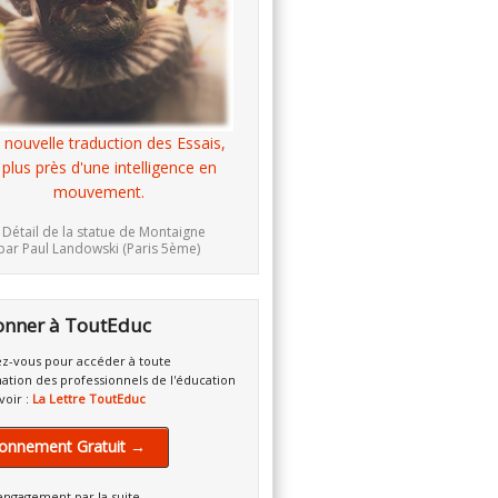
 nouvelle traduction des Essais,
 plus près d'une intelligence en
mouvement.
 Détail de la statue de Montaigne
par Paul Landowski (Paris 5ème)
onner à ToutEduc
z-vous pour accéder à toute
mation des professionnels de l'éducation
voir :
La Lettre ToutEduc
onnement Gratuit →
engagement par la suite.