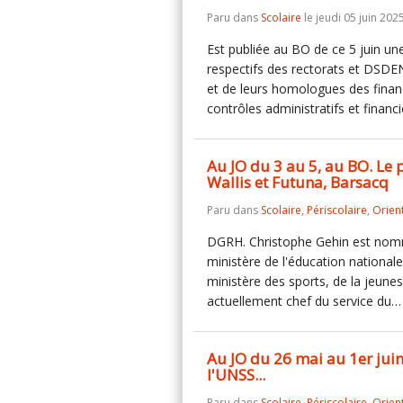
Paru dans
Scolaire
le jeudi 05 juin 2025
Est publiée au BO de ce 5 juin une
respectifs des rectorats et DSDEN
et de leurs homologues des finan
contrôles administratifs et finan
Au JO du 3 au 5, au BO. Le 
Wallis et Futuna, Barsacq
Paru dans
Scolaire
,
Périscolaire
,
Orien
DGRH. Christophe Gehin est nomm
ministère de l'éducation national
ministère des sports, de la jeunesse
actuellement chef du service du
Au JO du 26 mai au 1er juin.
l'UNSS...
Paru dans
Scolaire
,
Périscolaire
,
Orien