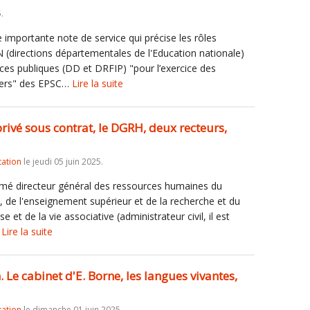
.
 importante note de service qui précise les rôles
 (directions départementales de l'Education nationale)
ces publiques (DD et DRFIP) "pour l’exercice des
ciers" des EPSC…
Lire la suite
privé sous contrat, le DGRH, deux recteurs,
tation
le jeudi 05 juin 2025.
é directeur général des ressources humaines du
e, de l'enseignement supérieur et de la recherche et du
 et de la vie associative (administrateur civil, il est
…
Lire la suite
 Le cabinet d'E. Borne, les langues vivantes,
tation
le dimanche 01 juin 2025.