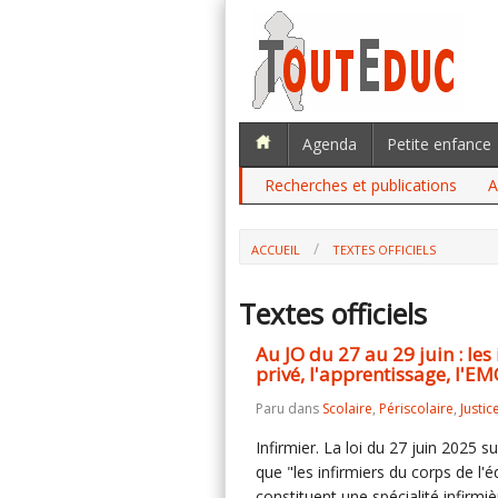
Agenda
Petite enfance
Recherches et publications
A
ACCUEIL
TEXTES OFFICIELS
Textes officiels
Au JO du 27 au 29 juin : les
privé, l'apprentissage, l'EMC
Paru dans
Scolaire
,
Périscolaire
,
Justic
Infirmier. La loi du 27 juin 2025 s
que "les infirmiers du corps de l'
constituent une spécialité infir