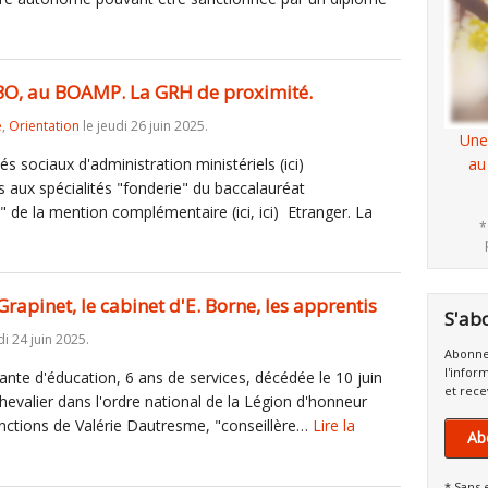
u BO, au BOAMP. La GRH de proximité.
e
,
Orientation
le jeudi 26 juin 2025.
Une
s sociaux d'administration ministériels (ici)
au
s aux spécialités "fonderie" du baccalauréat
 de la mention complémentaire (ici, ici) Etranger. La
*
apinet, le cabinet d'E. Borne, les apprentis
S'ab
i 24 juin 2025.
Abonne
l'infor
ante d'éducation, 6 ans de services, décédée le 10 juin
et rece
valier dans l'ordre national de la Légion d'honneur
onctions de Valérie Dautresme, "conseillère…
Lire la
Ab
* Sans 