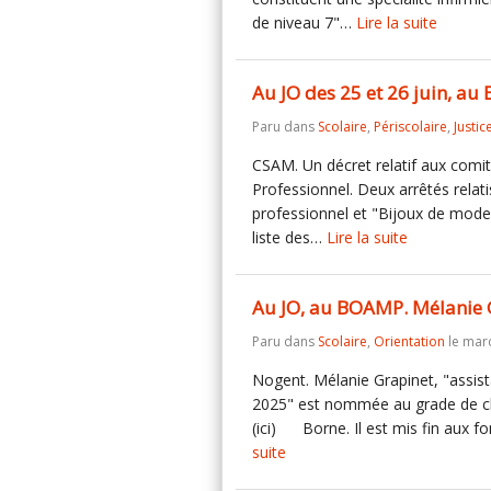
de niveau 7"…
Lire la suite
Au JO des 25 et 26 juin, a
Paru dans
Scolaire
,
Périscolaire
,
Justic
CSAM. Un décret relatif aux comité
Professionnel. Deux arrêtés relati
professionnel et "Bijoux de mode"
liste des…
Lire la suite
Au JO, au BOAMP. Mélanie Gr
Paru dans
Scolaire
,
Orientation
le mard
Nogent. Mélanie Grapinet, "assist
2025" est nommée au grade de che
(ici) Borne. Il est mis fin aux f
suite