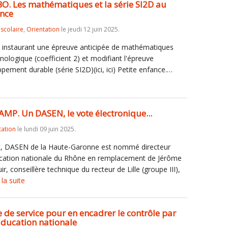
 BO. Les mathématiques et la série SI2D au
ance
iscolaire
,
Orientation
le jeudi 12 juin 2025.
s instaurant une épreuve anticipée de mathématiques
nologique (coefficient 2) et modifiant l'épreuve
ppement durable (série SI2D)(ici, ici) Petite enfance.…
AMP. Un DASEN, le vote électronique...
tation
le lundi 09 juin 2025.
, DASEN de la Haute-Garonne est nommé directeur
ucation nationale du Rhône en remplacement de Jérôme
 conseillère technique du recteur de Lille (groupe III),
 la suite
e de service pour en encadrer le contrôle par
'Education nationale