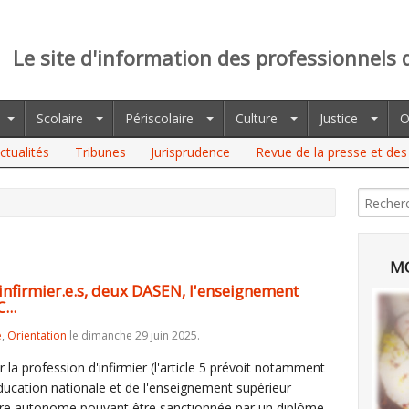
Le site d'information des professionnels 
Scolaire
Périscolaire
Culture
Justice
O
ctualités
Tribunes
Jurisprudence
Revue de la presse et des 
MO
 infirmier.e.s, deux DASEN, l'enseignement
...
e
,
Orientation
le dimanche 29 juin 2025.
ur la profession d'infirmier (l'article 5 prévoit notamment
éducation nationale et de l'enseignement supérieur
mière autonome pouvant être sanctionnée par un diplôme