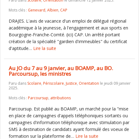
Paru dans
Scolaire
,
Orientation
le dimanche 12 janvier 2025.
Mots clés :
Genevard
,
Albien
,
CAP
DRAJES. L'avis de vacance d'un emploi de délégué régional
académique à la jeunesse, à l'engagement et aux sports en
Bourgogne-Franche-Comté. (ici) CAP. Un arrêté portant
création de la spécialité "gardien d'immeubles" du certificat
d'aptitude…
Lire la suite
Au JO du 7 au 9 janvier, au BOAMP, au BO.
Parcoursup, les ministres
Paru dans
Scolaire
,
Périscolaire
,
Justice
,
Orientation
le jeudi 09 janvier
2025.
Mots clés :
Parcoursup
,
attributions
Parcoursup. Est publié au BOAMP, un marché pour la "mise
en place de campagnes d'appels téléphoniques sortants ou
campagnes d'information téléphonique avec stimulation par
SMS à destination de candidats ayant formulé des voeux de
formation sur la plateforme de…
Lire la suite