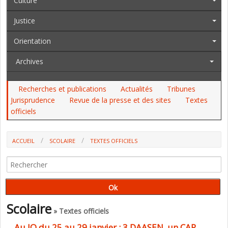
Culture
Justice
Orientation
Archives
Recherches et publications
Actualités
Tribunes
Jurisprudence
Revue de la presse et des sites
Textes
officiels
ACCUEIL
SCOLAIRE
TEXTES OFFICIELS
Scolaire
» Textes officiels
Au JO du 25 au 29 janvier : 3 DAASEN, un CAP,