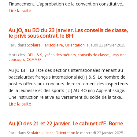
Financement. L'approbation de la convention constitutive…
Lire la suite
Au JO, au BO du 23 janvier. Les conseils de classe,
le privé sous contrat, le BFI
Paru dans
Scolaire
,
Périscolaire
,
Orientation
le jeudi 23 janvier 2025.
Mots clés :
BFI
,
J & S
,
lycées des métiers
,
conseils de classe
,
jurys des
concours
,
CCMMEP
Au JO BFI. La liste des sections internationales menant au
baccalauréat français international (ici) J & S. Le nombre de
postes offerts aux concours de recrutement des inspecteurs
de la jeunesse et des sports (ici) AU BO (ici) Apprentissage.
Une instruction relative au versement du solde de la taxe…
Lire la suite
Au JO des 21 et 22 janvier. Le cabinet d'E. Borne
Paru dans
Scolaire
,
Justice
,
Orientation
le mercredi 22 janvier 2025.