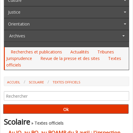
Culture
Justice
Orientation
Archives
Recherches et publications
Actualités
Tribunes
Jurisprudence
Revue de la presse et des sites
Textes
officiels
ACCUEIL
SCOLAIRE
TEXTES OFFICIELS
Scolaire
» Textes officiels
Au JO, au BO, au BOAMP du 3 avril : l'inspection,