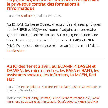
le privé sous contrat, des formations à
l'informatique
Paru dans
Scolaire
le jeudi 03 avril 2025.
Au JO. DAJ. Guillaune Odinet, directeur des affaires juridiques
des MENESR et MSJVA est nommé adjoint à la secrétaire
générale du Gouvernement (ici) Au BO (ici) Inspection. Une
note de service relative au recrutement d'IA-IPR et d'IEN
Privé. Deux notes de service relative au "mouvement" des…
Lire la suite
Au JO des 1er et 2 avril, au BOAMP. 4 DASEN et
DAASEN, les micro-crèches, les BAFA et BAFD, les
assistants sociaux, les infirmiers, la MGEN, Red
Hat
Paru dans
Petite enfance
,
Scolaire
,
Périscolaire
,
Justice
,
Orientation
le
mercredi 02 avril 2025.
Mots clés :
Pestel
,
Audy
,
Delmas
,
Faurie-Herbert
,
crèches
,
ASE
,
Social
,
Infirmiers
,
secrétaires administratifs
,
échafaudeurs
,
MGEN
,
Red Hat