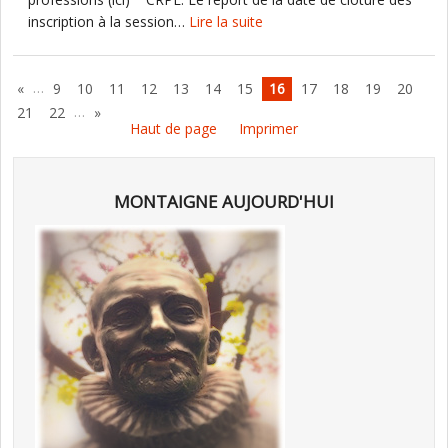
inscription à la session…
Lire la suite
…
«
9
10
11
12
13
14
15
16
17
18
19
20
…
21
22
»
Haut de page
Imprimer
MONTAIGNE AUJOURD'HUI