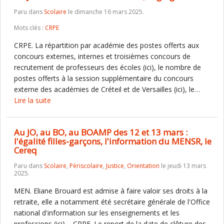
Paru dans
Scolaire
le dimanche 16 mars 2025.
Mots clés :
CRPE
CRPE. La répartition par académie des postes offerts aux
concours externes, internes et troisièmes concours de
recrutement de professeurs des écoles (ici), le nombre de
postes offerts à la session supplémentaire du concours
externe des académies de Créteil et de Versailles (ici), le…
Lire la suite
Au JO, au BO, au BOAMP des 12 et 13 mars :
l'égalité filles-garçons, l'information du MENSR, le
Cereq
Paru dans
Scolaire
,
Périscolaire
,
Justice
,
Orientation
le jeudi 13 mars
2025.
MEN. Eliane Brouard est admise à faire valoir ses droits à la
retraite, elle a notamment été secrétaire générale de l'Office
national d'information sur les enseignements et les
professions (ici) CRPE. Le report de la date de clôture des