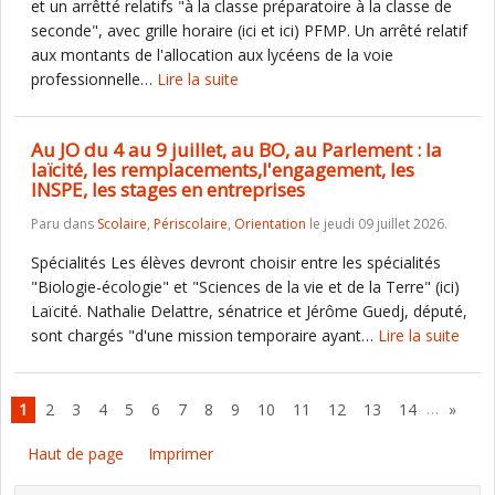
et un arrêtté relatifs "à la classe préparatoire à la classe de
seconde", avec grille horaire (ici et ici) PFMP. Un arrêté relatif
aux montants de l'allocation aux lycéens de la voie
professionnelle…
Lire la suite
Au JO du 4 au 9 juillet, au BO, au Parlement : la
laïcité, les remplacements,l'engagement, les
INSPE, les stages en entreprises
Paru dans
Scolaire
,
Périscolaire
,
Orientation
le jeudi 09 juillet 2026.
Spécialités Les élèves devront choisir entre les spécialités
"Biologie-écologie" et "Sciences de la vie et de la Terre" (ici)
Laïcité. Nathalie Delattre, sénatrice et Jérôme Guedj, député,
sont chargés "d'une mission temporaire ayant…
Lire la suite
…
1
2
3
4
5
6
7
8
9
10
11
12
13
14
»
Haut de page
Imprimer