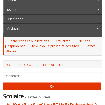
Culture
Justice
Orientation
Archives
Recherches et publications
Actualités
Tribunes
Jurisprudence
Revue de la presse et des sites
Textes
officiels
ACCUEIL
SCOLAIRE
TEXTES OFFICIELS
Scolaire
» Textes officiels
Au JO du 3 au 5 août, au BOAMP : l'orientation, 2