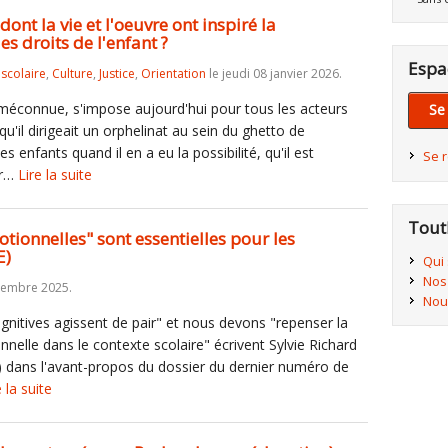
ont la vie et l'oeuvre ont inspiré la
s droits de l'enfant ?
Espa
iscolaire
,
Culture
,
Justice
,
Orientation
le jeudi 08 janvier 2026.
méconnue, s'impose aujourd'hui pour tous les acteurs
Se
u'il dirigeait un orphelinat au sein du ghetto de
les enfants quand il en a eu la possibilité, qu'il est
Se 
ur…
Lire la suite
Tout
ionnelles" sont essentielles pour les
E)
Qui
Nos
cembre 2025.
Nou
gnitives agissent de pair" et nous devons "repenser la
nelle dans le contexte scolaire" écrivent Sylvie Richard
 dans l'avant-propos du dossier du dernier numéro de
e la suite