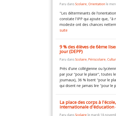
Paru dans
Scolaire
,
Orientation
le mer
"Les déterminants de l’orientati
constate l'IPP qui ajoute que, "à n
modeste ont des chances nettemen
suite
9 % des élèves de 6ème lise
jour (DEPP)
Paru dans
Scolaire
,
Périscolaire
,
Cultu
Près d'une collégienne ou lycéenn
par jour "pour le plaisir", toute
journaux), 36 % lisent "pour le pl
qui disent ne jamais lire "pour le 
La place des corps à l'écol
internationale d'éducation -
Paru dans
Scolaire
le mardi 18 novemb