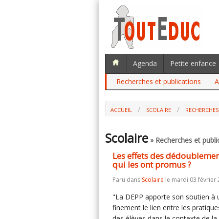
Agenda
Petite enfance
Recherches et publications
A
ACCUEIL
SCOLAIRE
RECHERCHES
Scolaire
» Recherches et publi
Les effets des dédoublemen
qui les ont promus ?
Paru dans
Scolaire
le mardi 03 février 
"La DEPP apporte son soutien à un
finement le lien entre les pratiq
des élèves dans le contexte de la r