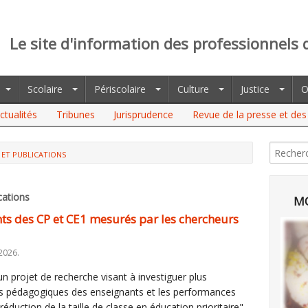
Le site d'information des professionnels 
Scolaire
Périscolaire
Culture
Justice
O
ctualités
Tribunes
Jurisprudence
Revue de la presse et des 
 ET PUBLICATIONS
cations
MO
ts des CP et CE1 mesurés par les chercheurs
2026.
 projet de recherche visant à investiguer plus
ues pédagogiques des enseignants et les performances
éduction de la taille de classe en éducation prioritaire",