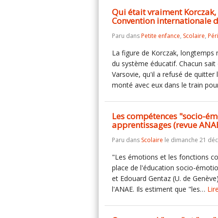
Qui était vraiment Korczak, d
Convention internationale de
Paru dans
Petite enfance
,
Scolaire
,
Pér
La figure de Korczak, longtemps 
du système éducatif. Chacun sait q
Varsovie, qu'il a refusé de quitter 
monté avec eux dans le train po
Les compétences "socio-émot
apprentissages (revue ANA
Paru dans
Scolaire
le dimanche 21 dé
"Les émotions et les fonctions co
place de l'éducation socio-émotion
et Edouard Gentaz (U. de Genève)
l'ANAE. Ils estiment que "les…
Lir