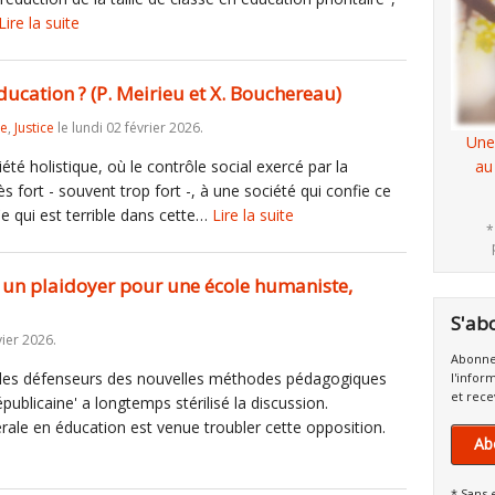
Lire la suite
ducation ? (P. Meirieu et X. Bouchereau)
re
,
Justice
le lundi 02 février 2026.
Une
 holistique, où le contrôle social exercé par la
au
ès fort - souvent trop fort -, à une société qui confie ce
! Ce qui est terrible dans cette…
Lire la suite
*
un plaidoyer pour une école humaniste,
S'ab
ier 2026.
Abonne
tre les défenseurs des nouvelles méthodes pédagogiques
l'infor
et rece
républicaine' a longtemps stérilisé la discussion.
érale en éducation est venue troubler cette opposition.
Ab
* Sans 