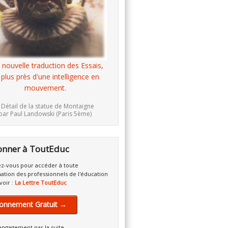
 nouvelle traduction des Essais,
 plus près d'une intelligence en
mouvement.
 Détail de la statue de Montaigne
par Paul Landowski (Paris 5ème)
onner à ToutEduc
z-vous pour accéder à toute
mation des professionnels de l'éducation
voir :
La Lettre ToutEduc
onnement Gratuit →
engagement par la suite.