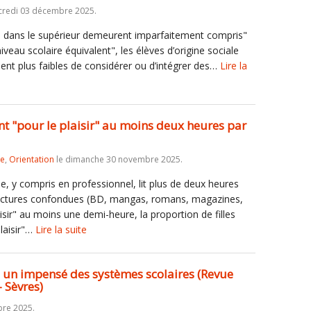
credi 03 décembre 2025.
on dans le supérieur demeurent imparfaitement compris"
iveau scolaire équivalent", les élèves d’origine sociale
t plus faibles de considérer ou d’intégrer des…
Lire la
nt "pour le plaisir" au moins deux heures par
re
,
Orientation
le dimanche 30 novembre 2025.
e, y compris en professionnel, lit plus de deux heures
s lectures confondues (BD, mangas, romans, magazines,
aisir" au moins une demi-heure, la proportion de filles
plaisir"…
Lire la suite
e, un impensé des systèmes scolaires (Revue
 Sèvres)
re 2025.