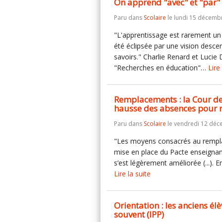
On apprend "avec" et "par" 
Paru dans
Scolaire
le lundi 15 décemb
"L'apprentissage est rarement un 
été éclipsée par une vision descen
savoirs." Charlie Renard et Lucie 
"Recherches en éducation"…
Lire
Remplacements : la Cour de
hausse des absences pour r
Paru dans
Scolaire
le vendredi 12 déc
"Les moyens consacrés au remplac
mise en place du Pacte enseignant
s’est légèrement améliorée (...).
Lire la suite
Orientation : les anciens él
souvent (IPP)