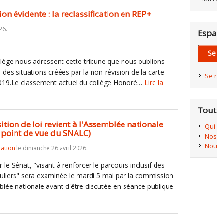
ion évidente : la reclassification en REP+
26.
Espa
Se
llège nous adressent cette tribune que nous publions
ce des situations créées par la non-révision de la carte
Se 
s 2019.Le classement actuel du collège Honoré…
Lire la
Tout
sition de loi revient à l'Assemblée nationale
Qui
 point de vue du SNALC)
Nos
Nou
tation
le dimanche 26 avril 2026.
 le Sénat, "visant à renforcer le parcours inclusif des
culiers" sera examinée le mardi 5 mai par la commission
mblée nationale avant d'être discutée en séance publique