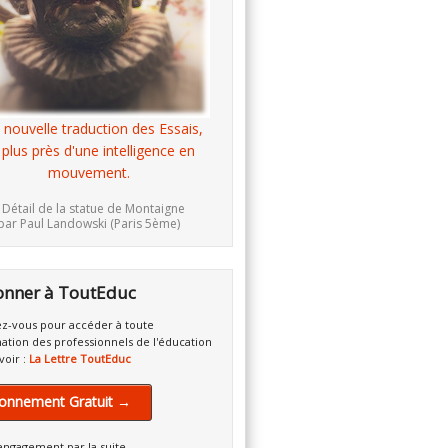
 nouvelle traduction des Essais,
 plus près d'une intelligence en
mouvement.
 Détail de la statue de Montaigne
par Paul Landowski (Paris 5ème)
onner à ToutEduc
z-vous pour accéder à toute
mation des professionnels de l'éducation
voir :
La Lettre ToutEduc
onnement Gratuit →
engagement par la suite.