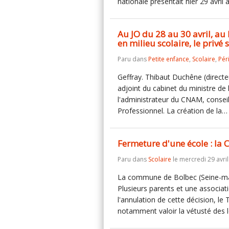
nationale présentait hier 29 avril
Au JO du 28 au 30 avril, au
en milieu scolaire, le privé 
Paru dans
Petite enfance
,
Scolaire
,
Pér
Geffray. Thibaut Duchêne (direct
adjoint du cabinet du ministre de 
l'administrateur du CNAM, conseill
Professionnel. La création de la
Fermeture d'une école : la 
Paru dans
Scolaire
le mercredi 29 avril
La commune de Bolbec (Seine-mar
Plusieurs parents et une associat
l'annulation de cette décision, le 
notamment valoir la vétusté des 