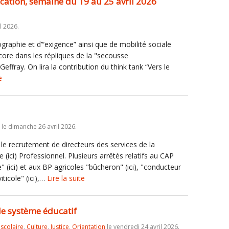
ducation, semaine du 19 au 25 avril 2026
l 2026.
raphie et d’“exigence” ainsi que de mobilité sociale
re dans les répliques de la "secousse
fray. On lira la contribution du think tank “Vers le
e
le dimanche 26 avril 2026.
 le recrutement de directeurs des services de la
e (ici) Professionnel. Plusieurs arrêtés relatifs au CAP
 (ici) et aux BP agricoles "bûcheron" (ici), "conducteur
viticole" (ici),…
Lire la suite
le système éducatif
iscolaire
,
Culture
,
Justice
,
Orientation
le vendredi 24 avril 2026.