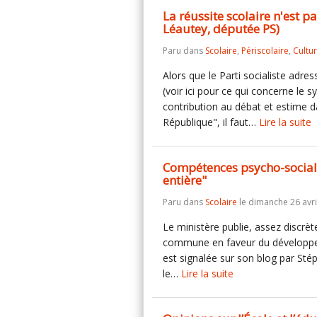
La réussite scolaire n'est p
Léautey, députée PS)
Paru dans
Scolaire
,
Périscolaire
,
Cultu
Alors que le Parti socialiste adre
(voir ici pour ce qui concerne le 
contribution au débat et estime d
République", il faut…
Lire la suite
Compétences psycho-sociale
entière"
Paru dans
Scolaire
le dimanche 26 avri
Le ministère publie, assez discrè
commune en faveur du développem
est signalée sur son blog par Stép
le…
Lire la suite