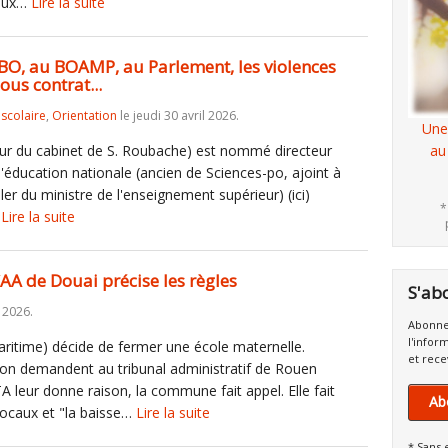
 aux…
Lire la suite
 BO, au BOAMP, au Parlement, les violences
sous contrat...
iscolaire
,
Orientation
le jeudi 30 avril 2026.
Une
eur du cabinet de S. Roubache) est nommé directeur
au
l'éducation nationale (ancien de Sciences-po, ajoint à
er du ministre de l'enseignement supérieur) (ici)
*
…
Lire la suite
CAA de Douai précise les règles
S'ab
 2026.
Abonne
l'infor
itime) décide de fermer une école maternelle.
et rece
ion demandent au tribunal administratif de Rouen
TA leur donne raison, la commune fait appel. Elle fait
Ab
locaux et "la baisse…
Lire la suite
* Sans 