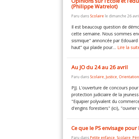
Opinions sur l’École et l’é
(Philippe Watrelot)
Paru dans
Scolaire
le dimanche 26 avri
Il est beaucoup question de démog
cette semaine. Nous sommes enco
sismique" annoncée par Edouard Gef
haut” qui plaide pour…
Lire la suit
Au JO du 24 au 26 avril
Paru dans
Scolaire
,
Justice
,
Orientation
PJJ. L'ouverture de concours pour
protection judiciaire de la jeuness
"Equipier polyvalent du commerce"
d'engins forestiers" (ici), "ouvrier 
Ce que le PS envisage pour 
Paru dans
Petite enfance
,
Scolaire
,
Pér