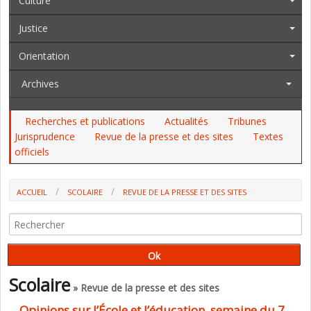
Culture
Justice
Orientation
Archives
Recherches et publications
Actualités
Tribunes
Jurisprudence
Revue de la presse et des sites
Textes
officiels
ACCUEIL
SCOLAIRE
REVUE DE LA PRESSE ET DES SITES
OPINIONS SUR L’ÉCOLE ET L’ÉDUCATION, SEMAINE DU 7 AU 14 JUILLET
2024 (P. WATRELOT)
Scolaire
» Revue de la presse et des sites
Opinions sur l’École et l’éducation, semaine du 7