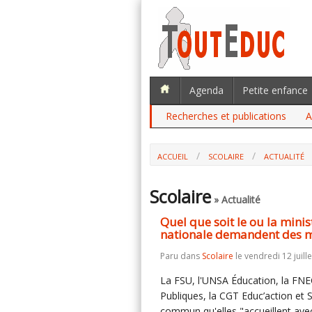
Agenda
Petite enfance
Recherches et publications
A
ACCUEIL
SCOLAIRE
ACTUALITÉ
QUEL QUE SOIT LE OU LA MINISTRE, L
DEMANDENT DES MESURES D'URGENCE
Scolaire
» Actualité
Quel que soit le ou la minis
nationale demandent des 
Paru dans
Scolaire
le vendredi 12 juill
La FSU, l'UNSA Éducation, la FN
Publiques, la CGT Educ’action e
commun qu'elles "accueillent ave