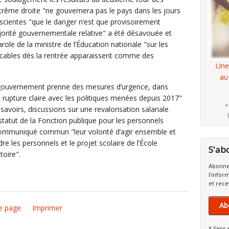
extrême droite "ne gouvernera pas le pays dans les jours
nscientes "que le danger n’est que provisoirement
ajorité gouvernementale relative" a été désavouée et
role de la ministre de l’Éducation nationale "sur les
icables dès la rentrée apparaissent comme des
Une
au
ur gouvernement prenne des mesures d’urgence, dans
ne rupture claire avec les politiques menées depuis 2017"
*
voirs, discussions sur une revalorisation salariale
statut de la Fonction publique pour les personnels
 communiqué commun "leur volonté d’agir ensemble et
dre les personnels et le projet scolaire de l’École
S'ab
toire".
Abonne
l'infor
et rece
Ab
e page
Imprimer
* Sans 