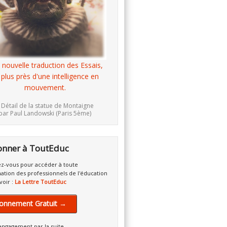
 nouvelle traduction des Essais,
 plus près d'une intelligence en
mouvement.
 Détail de la statue de Montaigne
par Paul Landowski (Paris 5ème)
onner à ToutEduc
z-vous pour accéder à toute
mation des professionnels de l'éducation
voir :
La Lettre ToutEduc
onnement Gratuit →
engagement par la suite.