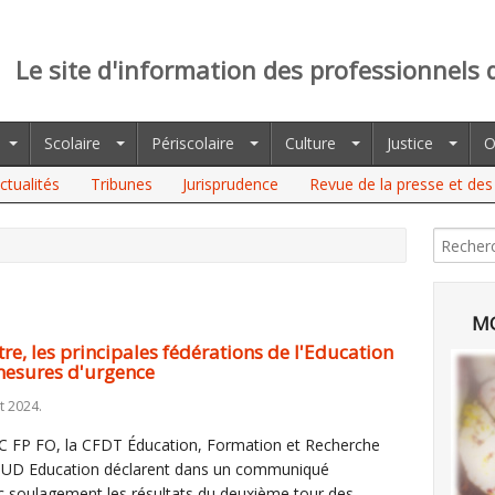
Le site d'information des professionnels 
Scolaire
Périscolaire
Culture
Justice
O
ctualités
Tribunes
Jurisprudence
Revue de la presse et des 
ES PRINCIPALES FÉDÉRATIONS DE L'EDUCATION NATIONALE
MO
tre, les principales fédérations de l'Education
mesures d'urgence
et 2024.
EC FP FO, la CFDT Éducation, Formation et Recherche
t SUD Education déclarent dans un communiqué
c soulagement les résultats du deuxième tour des