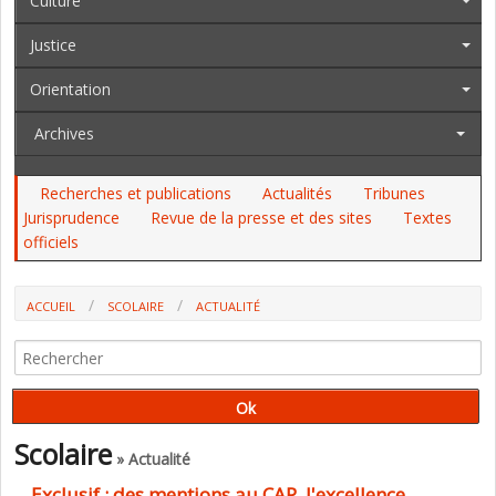
Culture
Justice
Orientation
Archives
Recherches et publications
Actualités
Tribunes
Jurisprudence
Revue de la presse et des sites
Textes
officiels
ACCUEIL
SCOLAIRE
ACTUALITÉ
EXCLUSIF : DES MENTIONS AU CAP, L'EXCELLENCE RECONNUE AU
BACCALAURÉAT PROFESSIONNEL
Scolaire
» Actualité
Exclusif : des mentions au CAP, l'excellence