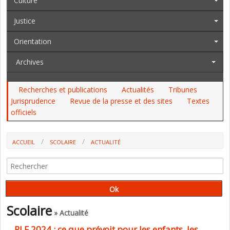
Culture
Justice
Orientation
Archives
Recherches et publications
Actualités
Tribunes
Jurisprudence
Revue de la presse et des sites
Textes
officiels
ACCUEIL
SCOLAIRE
ACTUALITÉ
PLF 2024 : CE QUE PRÉVOIT POUR LES ENFANTS, LES SCOLAIRES ET LES
JEUNES LE MINISTÈRE DES SPORTS
Scolaire
» Actualité
PLF 2024 : ce que prévoit pour les enfants, les