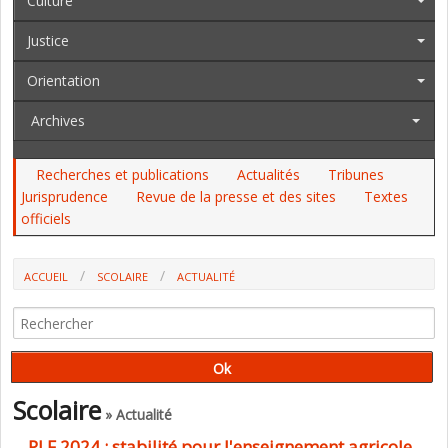
Culture
Justice
Orientation
Archives
Recherches et publications
Actualités
Tribunes
Jurisprudence
Revue de la presse et des sites
Textes
officiels
ACCUEIL
SCOLAIRE
ACTUALITÉ
PLF 2024 : STABILITÉ POUR L'ENSEIGNEMENT AGRICOLE
Scolaire
» Actualité
PLF 2024 : stabilité pour l'enseignement agricole