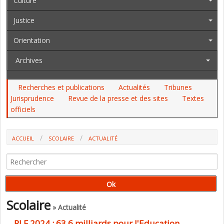
Culture
Justice
Orientation
Archives
Recherches et publications
Actualités
Tribunes
Jurisprudence
Revue de la presse et des sites
Textes
officiels
ACCUEIL
SCOLAIRE
ACTUALITÉ
PLF 2024 : 63,6 MILLIARDS POUR L'EDUCATION NATIONALE
Scolaire
» Actualité
PLF 2024 : 63,6 milliards pour l'Education